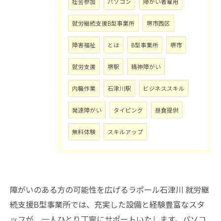
社会参加
パソコン
障がい者雇用
就労継続支援B型事業所
堺市西区
障害福祉
とは
B型事業所
堺市
就労支援
堺駅
精神障がい
内職作業
石津川駅
ビジネススキル
発達障がい
タイピング
昼食提供
無料体験
スキルアップ
障がいのある方の可能性を広げるラポール石津川 就労継
続支援B型事業所では、充実した設備と経験豊富なスタ
ッフが、一人ひとり丁寧にサポートいたします。パソコ