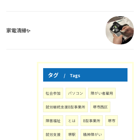
家電清掃✨
タグ
Tags
社会参加
パソコン
障がい者雇用
就労継続支援B型事業所
堺市西区
障害福祉
とは
B型事業所
堺市
就労支援
堺駅
精神障がい