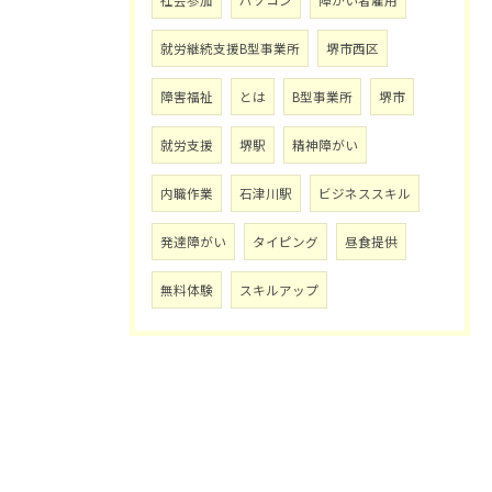
社会参加
パソコン
障がい者雇用
就労継続支援B型事業所
堺市西区
障害福祉
とは
B型事業所
堺市
就労支援
堺駅
精神障がい
内職作業
石津川駅
ビジネススキル
発達障がい
タイピング
昼食提供
無料体験
スキルアップ