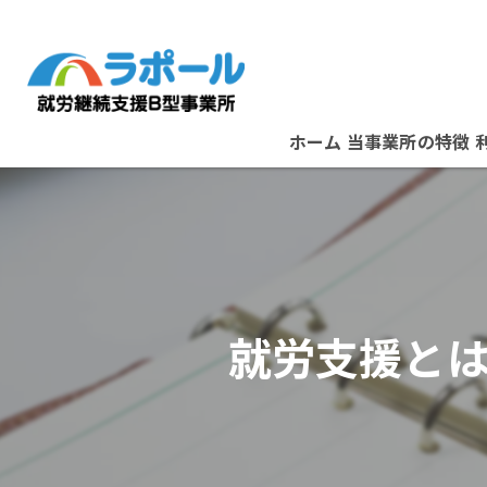
ホーム
当事業所の特徴
パソコン
資格取得
在宅ワーク
就労支援と
B型事業所
スタッフ紹介
堺市の就労支援