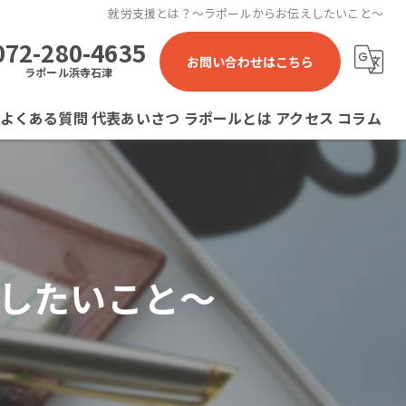
就労支援とは？～ラポールからお伝えしたいこと～
072-280-4635
お問い合わせはこちら
ラポール浜寺石津
よくある質問
代表あいさつ
ラポールとは
アクセス
コラム
ラポール 就労継続支援B型事業所
ラポール石津川 就労継続支援B型事業所
ラポール浜寺石津 就労継続支援B型事業所
したいこと～