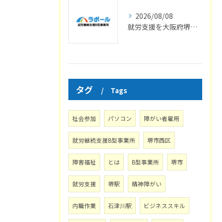
2026/08/08
就労支援を大阪府堺市で健常者が利用できる条件と実際の選択肢を徹底解説
タグ
Tags
社会参加
パソコン
障がい者雇用
就労継続支援B型事業所
堺市西区
障害福祉
とは
B型事業所
堺市
就労支援
堺駅
精神障がい
内職作業
石津川駅
ビジネススキル