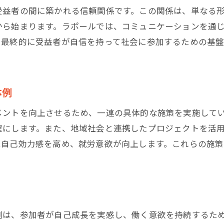
受益者の間に築かれる信頼関係です。この関係は、単なる
多様な職種に対応した訓練の実施
から始まります。ラポールでは、コミュニケーションを通
自己発見を促すワークショップ
、最終的に受益者が自信を持って社会に参加するための基
能力向上をサポートする最新技術の導入
エンゲージメントを高めるための就労支援プログラムの魅
参加者に人気のエンゲージメントプログラム
体例
プログラムの柔軟性と適応性
メントを向上させるため、一連の具体的な施策を実施して
個別ニーズに応えるカスタマイズ支援
確にします。また、地域社会と連携したプロジェクトを活
持続可能な就労支援を目指す取り組み
は自己効力感を高め、就労意欲が向上します。これらの施
参加者の声から見るプログラムの効果
エンゲージメント向上のための新たな試み
ラポールが実践する個々の成長を促す就労支援とは
成長を促すための支援プランニング
例は、参加者が自己成長を実感し、働く意欲を持続するた