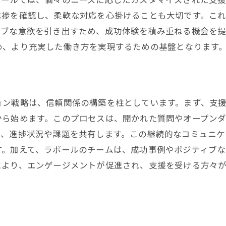
地域との協力による新しい支援モデル
進捗を確認し、柔軟な対応を心掛けることも大切です。こ
ィブな意欲を引き出すため、成功体験を積み重ねる機会を
地域住民との協働によるエンゲージメント
め、より充実した働き方を実現するための基盤となります
働く意欲を引き出す就労支援の具体的な方法とは
モチベーションを高める支援手法
個々の適性に合った職業訓練
実際の就労体験を重視したプログラム
ョン戦略は、信頼関係の構築を柱としています。まず、支
から始めます。このプロセスは、開かれた質問やオープン
フィードバックを活用した成長促進
し、進捗状況や課題を共有します。この継続的なコミュニケ
成功体験を共有する場の提供
す。加えて、ラポールのチームは、成功事例やポジティブ
自己効力感を高める支援手段
により、エンゲージメントが促進され、支援を受ける方々
ラポールが提供する就労支援で能力を最大限に引き出す
能力開発に特化したプログラムの内容
個々の能力を引き出すカウンセリング
ラポールの特別講座によるスキルアップ