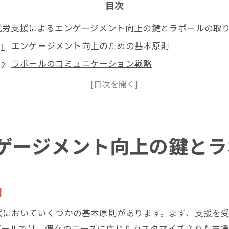
目次
就労支援によるエンゲージメント向上の鍵とラポールの取
エンゲージメント向上のための基本原則
ラポールのコミュニケーション戦略
支援者と受益者の信頼関係構築
ラポールのエンゲージメント施策の具体例
エンゲージメント成功事例から学ぶ
求職者が共感する支援サービスの提供
ゲージメント向上の鍵とラ
地域社会との結びつきを深める就労支援の重要性
地域社会との連携強化のメリット
地域のニーズを反映した支援活動
則
ラポールの地域資源活用事例
援においていくつかの基本原則があります。まず、支援を
地域イベントを活用した就労支援
ポールでは、個々のニーズに応じたカスタマイズされた支