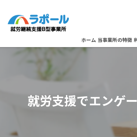
ホーム
当事業所の特徴
パソコン
資格取得
在宅ワーク
就労支援でエンゲ
B型事業所
スタッフ紹介
堺市の就労支援