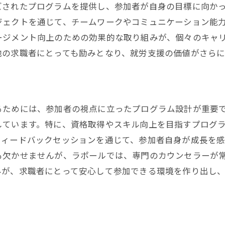
自己成長を助けるメンター制度
ズされたプログラムを提供し、参加者が自身の目標に向か
個別指導によるパーソナル成長支援
ジェクトを通じて、チームワークやコミュニケーション能
ージメント向上のための効果的な取り組みが、個々のキャ
成果を可視化する評価システム
他の求職者にとっても励みとなり、就労支援の価値がさらに
成長を感じるためのフィードバック文化
成長を支える環境作りの重要性
充実した働き方を実現するための就労支援のステップ
働き方改革を支える支援ステップ
るためには、参加者の視点に立ったプログラム設計が重要
しています。特に、資格取得やスキル向上を目指すプログ
ライフスタイルに合わせた就労支援
フィードバックセッションを通じて、参加者自身が成長を感
持続的な就労を可能にするサポート
も欠かせませんが、ラポールでは、専門のカウンセラーが
バランスの取れた働き方の提案
みが、求職者にとって安心して参加できる環境を作り出し
働く喜びを感じるための支援方法
ステップバイステップでのキャリア構築
地域の誇りとなる就労支援モデルを考える