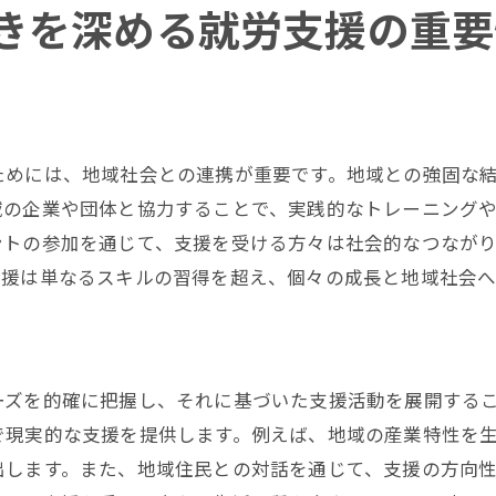
きを深める就労支援の重要
地域に根ざした支援モデルの構築
誇り高い就労環境の創造
地域に貢献する支援活動の拡充
地域住民からの信頼を得るための取り組み
地域独自の支援プログラムの開発
ためには、地域社会との連携が重要です。地域との強固な
未来を見据えた地域と協働する支援
域の企業や団体と協力することで、実践的なトレーニング
ントの参加を通じて、支援を受ける方々は社会的なつなが
支援は単なるスキルの習得を超え、個々の成長と地域社会へ
ーズを的確に把握し、それに基づいた支援活動を展開する
で現実的な支援を提供します。例えば、地域の産業特性を
出します。また、地域住民との対話を通じて、支援の方向