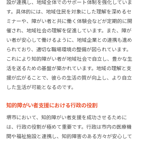
福祉と教育の連携による未来への準備
設が連携し、地域全体でのサポート体制を強化していま
家族と専門家による支援ネットワーク
す。具体的には、地域住民を対象にした理解を深めるセ
ミナーや、障がい者と共に働く体験会などが定期的に開
地域住民との共生を目指した取り組み
催され、地域社会の理解を促進しています。また、障が
知的障がい者の社会参加を促進する方法
い者が安心して働けるように、地域企業との連携も進め
堺市の知的障がい者支援最前線で見られる成功
られており、適切な職場環境の整備が図られています。
事例
これにより知的障がい者が地域社会で自立し、豊かな生
実際の支援現場から学ぶ成功要因
活を送るための基盤が築かれています。地域の理解と支
利用者の生活改善事例
援が広がることで、彼らの生活の質が向上し、より自立
地域連携による支援の進化
した生活が可能となるのです。
支援プログラムのモデルケース
知的障がい者支援における行政の役割
成功事例からの教訓と展望
支援の未来を切り拓くための新しい動き
堺市において、知的障がい者支援を成功させるために
は、行政の役割が極めて重要です。行政は市内の医療機
関や福祉施設と連携し、知的障害のある方々が安心して