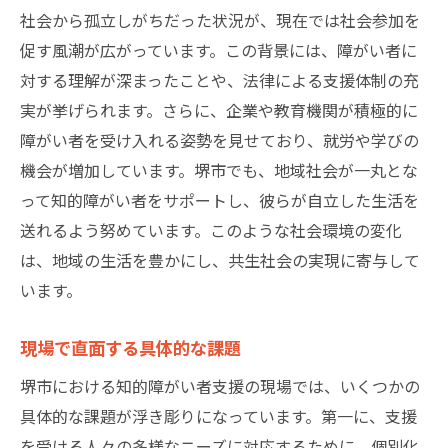
社会から孤立しがちだった状況が、現在では社会参加を
個々のニーズに応じた支援の実例
促す風潮が広がっています。この背景には、障がい者に
利用者の声から見る支援の効果
対する理解が深まったことや、法律による支援体制の充
地域特性を活かした支援策
実が挙げられます。さらに、企業や教育機関が積極的に
カスタマイズ支援の導入プロセス
障がい者を受け入れる姿勢を見せており、就労や学びの
成功事例から学ぶカスタマイズ支援の秘訣
機会が増加しています。堺市でも、地域社会が一丸とな
支援の質向上に向けた取り組み
って知的障がい者をサポートし、彼らが自立した生活を
地域社会と知的障がい者との繋がりを深めるた
送れるよう努めています。このような社会環境の変化
めの具体例
は、地域の生活を豊かにし、共生社会の実現に寄与して
います。
地域イベントへの参加と交流
日常生活での地域住民との関わり
現場で直面する具体的な課題
地域コミュニティセンターの役割
堺市における知的障がい者支援の現場では、いくつかの
地域活動を通じた理解促進
具体的な課題が浮き彫りになっています。第一に、支援
障がい者支援と地域経済の連動
を受ける人々の多様なニーズに対応するために、個別化