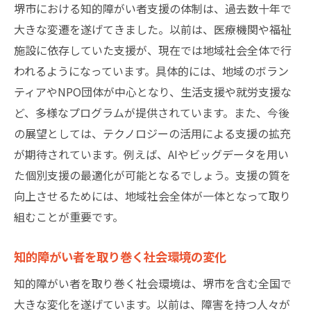
教育機関との連携によるスキル向上
堺市における知的障がい者支援の体制は、過去数十年で
地域ボランティア活動による支援
大きな変遷を遂げてきました。以前は、医療機関や福祉
施設に依存していた支援が、現在では地域社会全体で行
テクノロジーを活用した自立支援
われるようになっています。具体的には、地域のボラン
家族との協力体制の構築
ティアやNPO団体が中心となり、生活支援や就労支援な
医療機関と福祉施設の連携がもたらす知的障が
ど、多様なプログラムが提供されています。また、今後
い者の生活向上
の展望としては、テクノロジーの活用による支援の拡充
医療と福祉の連携モデル事例
が期待されています。例えば、AIやビッグデータを用い
地域医療資源の活用法
た個別支援の最適化が可能となるでしょう。支援の質を
福祉施設の多機能化の実態
向上させるためには、地域社会全体が一体となって取り
連携がもたらす具体的な効果
組むことが重要です。
医療と福祉を繋ぐ人材育成の重要性
知的障がい者を取り巻く社会環境の変化
課題と今後の改善策
知的障がい者を取り巻く社会環境は、堺市を含む全国で
堺市で提供される知的障がい者向けカスタマイ
大きな変化を遂げています。以前は、障害を持つ人々が
ズ支援の魅力