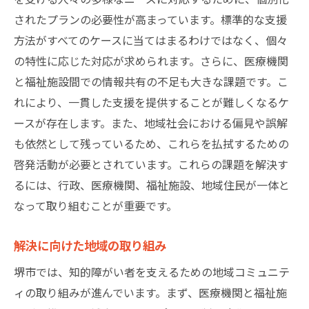
共生社会を目指すための啓発活動
されたプランの必要性が高まっています。標準的な支援
サポートの効果を最大化するための堺市の取り
方法がすべてのケースに当てはまるわけではなく、個々
組み
の特性に応じた対応が求められます。さらに、医療機関
支援の質を高めるための研修プログラム
と福祉施設間での情報共有の不足も大きな課題です。こ
効果的な支援を提供するための体制強化
れにより、一貫した支援を提供することが難しくなるケ
ースが存在します。また、地域社会における偏見や誤解
支援におけるフィードバックの重要性
も依然として残っているため、これらを払拭するための
行政と地域が共に取り組む解決策
啓発活動が必要とされています。これらの課題を解決す
効果を検証するための評価方法
るには、行政、医療機関、福祉施設、地域住民が一体と
知的障がい者の声を活かす支援の構築
なって取り組むことが重要です。
知的障がい者が堺市で豊かに暮らすための重要
なステップ
解決に向けた地域の取り組み
生活の質を高めるための基本要素
堺市では、知的障がい者を支えるための地域コミュニテ
地域での自立生活を支える基盤整備
ィの取り組みが進んでいます。まず、医療機関と福祉施