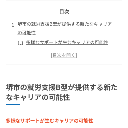
目次
堺市の就労支援B型が提供する新たなキャリア
の可能性
多様なサポートが生むキャリアの可能性
堺市の地域特性を活かしたキャリア支援
就労支援を通じて未来のキャリアプランを
構築
個々の能力を引き出す堺市の就労支援
堺市の就労支援B型が提供する新た
堺市が提供する就労支援B型の具体例
なキャリアの可能性
新しい職業スキルを身につけるための第一
歩
地域に根差した堺市の支援プログラムでスキル
多様なサポートが生むキャリアの可能性
を磨く