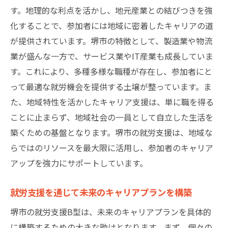
法
す。地理的な利点を活かし、地元産業との結びつきを強
個々の夢を実現するための就労支援
化することで、参加者には地域に密着したキャリアの道
未来のキャリアビジョンを具体化する方法
が提供されています。堺市の特徴として、製造業や物流
業が盛んな一方で、サービス業やIT産業も成長していま
就労継続支援B型の特長とメリットを堺市で体
す。これにより、多種多様な職種が存在し、参加者にと
験
って最適な就労機会を提供する土壌が整っています。ま
就労継続支援B型の基本的な特長
た、地域特性を活かしたキャリア支援は、単に職を得る
堺市でのB型支援の具体的メリット
ことに止まらず、地域社会の一員として自立した生活を
個々の成長を促す支援体制
築くための基盤となります。堺市の就労支援は、地域な
堺市でのB型支援の実績
らではのリソースを最大限に活用し、参加者のキャリア
参加者の声から見るB型支援の効果
アップを強力にサポートしています。
堺市で体験する就労支援の魅力
就労支援を通じて未来のキャリアプランを構築
堺市での就労支援がキャリアアップにどう貢献
するか
堺市の就労支援B型は、未来のキャリアプランを具体的
キャリアアップを支える堺市のサポート
に構築するための大きな助けとなります。まず、個々の