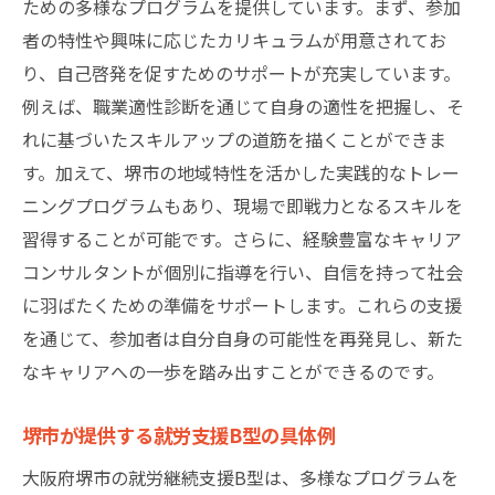
ための多様なプログラムを提供しています。まず、参加
堺市の就労支援B型で資格取得を目指す道
者の特性や興味に応じたカリキュラムが用意されてお
資格取得を支援する堺市の取り組み
り、自己啓発を促すためのサポートが充実しています。
堺市の支援を通じて得られる資格
例えば、職業適性診断を通じて自身の適性を把握し、そ
資格取得がもたらすキャリアの向上
れに基づいたスキルアップの道筋を描くことができま
堺市での資格取得支援プログラムの概要
す。加えて、堺市の地域特性を活かした実践的なトレー
ニングプログラムもあり、現場で即戦力となるスキルを
資格取得を目指すための具体的ステップ
習得することが可能です。さらに、経験豊富なキャリア
堺市の支援が資格取得に与える影響
コンサルタントが個別に指導を行い、自信を持って社会
堺市の支援で実現するあなたのキャリアアップ
に羽ばたくための準備をサポートします。これらの支援
堺市の支援で可能になるキャリアの飛躍
を通じて、参加者は自分自身の可能性を再発見し、新た
支援を受けた参加者の実際の声
なキャリアへの一歩を踏み出すことができるのです。
堺市の支援がもたらすキャリアの変化
堺市が提供する就労支援B型の具体例
キャリアアップを目指す堺市の取り組み
支援を活用したキャリアの具体的ビジョン
大阪府堺市の就労継続支援B型は、多様なプログラムを