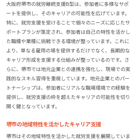
大阪府堺市の就労継続支援B型は、参加者に多様なサポ
堺市の地域特性を活かしたスキルアップ
ートを提供し、そのキャリアの可能性を広げています。
プログラムを通じて得られる具体的なスキ
特に、就労支援を受けることで個々のニーズに応じたサ
ル
ポートプランが策定され、参加者は自己の特性を活かし
地域社会と連携したスキル向上の仕組み
た職種や業種に挑戦できる環境が整っています。これに
実践的な訓練を通じてスキルを向上
より、単なる雇用の場を提供するだけでなく、長期的な
キャリア形成を支援する仕組みが整っているのです。さ
堺市の支援が提供するスキル習得のチャン
らに、堺市では地元企業との連携を強化し、現場での実
ス
践的なスキル習得を重視しています。地元企業とのパー
スキル向上に向けた堺市の取り組み
トナーシップは、参加者にリアルな職場環境での経験を
堺市の就労支援であなたの未来を切り開こう
提供し、就労支援の枠を超えたキャリアの可能性を切り
就労支援がもたらす未来への影響
開く鍵となっています。
堺市の支援で新たなキャリアを切り開く
就労支援を活用した未来設計
堺市の地域特性を活かしたキャリア支援
堺市でのキャリアアップのための支援活用
堺市はその地域特性を活かした就労支援を展開していま