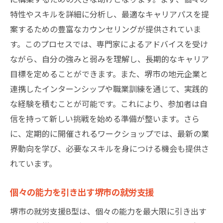
特性やスキルを詳細に分析し、最適なキャリアパスを提
具体的なキャリアアップ事例の紹介
案するための豊富なカウンセリングが提供されていま
就労支援によるキャリアの飛躍
す。このプロセスでは、専門家によるアドバイスを受け
堺市での支援がキャリア形成に与える影響
ながら、自分の強みと弱みを理解し、長期的なキャリア
キャリアアップを実現するための堺市の取
目標を定めることができます。また、堺市の地元企業と
り組み
連携したインターンシップや職業訓練を通じて、実践的
堺市での支援を受けた実際の成功例
な経験を積むことが可能です。これにより、参加者は自
新しい第一歩を堺市の豊富な支援でサポート
信を持って新しい挑戦を始める準備が整います。さら
堺市の支援で新たな一歩を踏み出す方法
に、定期的に開催されるワークショップでは、最新の業
豊富な支援がもたらすキャリアの可能性
界動向を学び、必要なスキルを身につける機会も提供さ
れています。
第一歩を支える堺市の就労支援プログラム
堺市での支援を活用した新しい挑戦
個々の能力を引き出す堺市の就労支援
支援を最大限に活用するための工夫
堺市の就労支援B型は、個々の能力を最大限に引き出す
堺市の支援で築く新しいキャリア