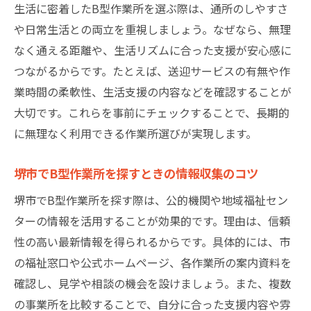
生活に密着したB型作業所を選ぶ際は、通所のしやすさ
例
や日常生活との両立を重視しましょう。なぜなら、無理
家族も安心できるB型作業所の選び方を解説
なく通える距離や、生活リズムに合った支援が安心感に
自身や家族に合うB型作業所探しのコツ
つながるからです。たとえば、送迎サービスの有無や作
B型作業所の見学時にチェックしたい項目
業時間の柔軟性、生活支援の内容などを確認することが
堺市で利用者に合ったB型作業所を選ぶ方法
大切です。これらを事前にチェックすることで、長期的
口コミやレビューを活用した作業所比較の
に無理なく利用できる作業所選びが実現します。
ポイント
生活リズムや体力に合わせたB型作業所選び
堺市でB型作業所を探すときの情報収集のコツ
支援内容や雰囲気から感じる作業所の違い
堺市でB型作業所を探す際は、公的機関や地域福祉セン
家族が納得できるB型作業所探しの進め方
ターの情報を活用することが効果的です。理由は、信頼
性の高い最新情報を得られるからです。具体的には、市
B型作業所で実現する社会参加と自立支援
の福祉窓口や公式ホームページ、各作業所の案内資料を
B型作業所が社会参加を後押しする理由とは
確認し、見学や相談の機会を設けましょう。また、複数
就労継続支援B型で培われる自信やスキル
の事業所を比較することで、自分に合った支援内容や雰