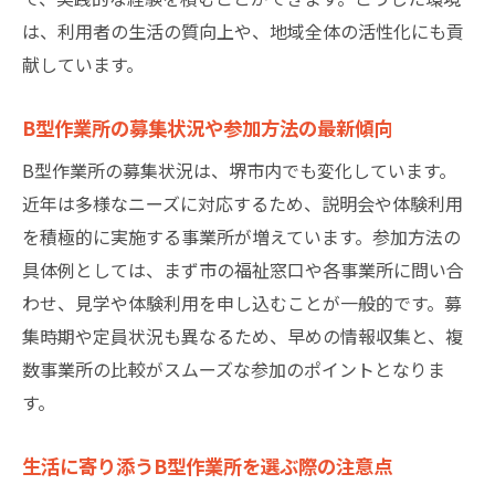
B型作業所利用開始前後のサポート内容を知
は、利用者の生活の質向上や、地域全体の活性化にも貢
る
献しています。
家族と一緒に進めるB型作業所参加のステッ
プ
B型作業所の募集状況や参加方法の最新傾向
安心して申し込むための相談先と情報の集
B型作業所の募集状況は、堺市内でも変化しています。
め方
近年は多様なニーズに対応するため、説明会や体験利用
安心して通えるB型作業所の特徴とは
を積極的に実施する事業所が増えています。参加方法の
B型作業所に求められる安心の支援体制とは
具体例としては、まず市の福祉窓口や各事業所に問い合
利用者が長く続けやすいB型作業所の環境づ
わせ、見学や体験利用を申し込むことが一般的です。募
くり
集時期や定員状況も異なるため、早めの情報収集と、複
堺市のB型作業所で大切にされる配慮や工夫
数事業所の比較がスムーズな参加のポイントとなりま
す。
安全管理と健康サポートが充実した作業所
の特徴
生活に寄り添うB型作業所を選ぶ際の注意点
個別ニーズに寄り添うB型作業所のサービス