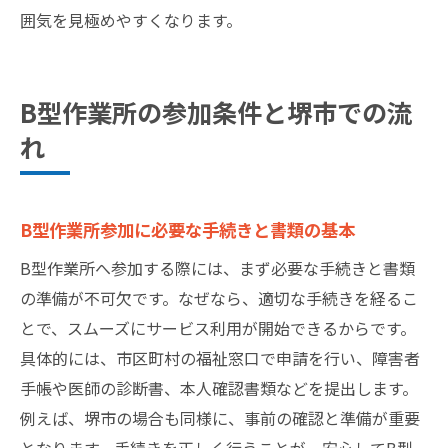
堺市のB型作業所で生まれる交流と成長体験
囲気を見極めやすくなります。
地域とのつながりを広げるB型作業所の取組
み
自立支援としてのB型作業所利用の意義を解
B型作業所の参加条件と堺市での流
説
れ
将来につながる経験を得るB型作業所の活用
法
B型作業所参加に必要な手続きと書類の基本
堺市でB型作業所を選ぶ際の最新情報まとめ
B型作業所の最新募集情報と堺市の動向
B型作業所へ参加する際には、まず必要な手続きと書類
就労継続支援B型に関する法改正や制度変更
の準備が不可欠です。なぜなら、適切な手続きを経るこ
点
とで、スムーズにサービス利用が開始できるからです。
具体的には、市区町村の福祉窓口で申請を行い、障害者
堺市内B型作業所の新しい支援サービス事例
手帳や医師の診断書、本人確認書類などを提出します。
参加者や家族向け相談会・イベントの案内
例えば、堺市の場合も同様に、事前の確認と準備が重要
B型作業所の今後の展望と地域連携の動き
となります。手続きを正しく行うことが、安心してB型