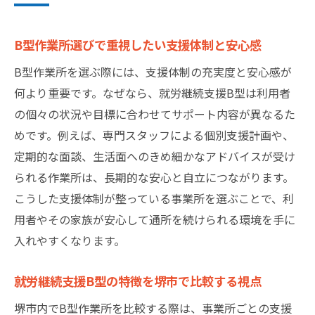
ツ
B型作業所の参加条件と堺市での流れ
B型作業所選びで重視したい支援体制と安心感
B型作業所参加に必要な手続きと書類の基本
B型作業所を選ぶ際には、支援体制の充実度と安心感が
堺市でB型作業所を利用する際の条件や注意
何より重要です。なぜなら、就労継続支援B型は利用者
点
の個々の状況や目標に合わせてサポート内容が異なるた
障害者手帳や診断書が必要なケースと確認
めです。例えば、専門スタッフによる個別支援計画や、
法
定期的な面談、生活面へのきめ細かなアドバイスが受け
利用開始までの流れとサポートのポイント
られる作業所は、長期的な安心と自立につながります。
こうした支援体制が整っている事業所を選ぶことで、利
B型作業所の参加条件と対象者の範囲を解説
用者やその家族が安心して通所を続けられる環境を手に
堺市でのB型作業所利用手順と相談窓口の活
入れやすくなります。
用
堺市のB型作業所利用で得られる支援内容
就労継続支援B型の特徴を堺市で比較する視点
B型作業所で受けられる主な日常支援とは
堺市内でB型作業所を比較する際は、事業所ごとの支援