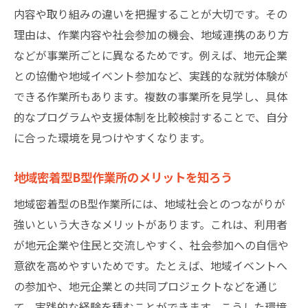
就労継続支援B型の作業内容とスキルアップ
内容や取り組みの違いを把握することが大切です。その
例
理由は、作業内容や社会参加の機会、地域連携のあり方
生活支援や社会参加を後押しするサポート
などが事業所ごとに異なるためです。例えば、地元企業
内容
との協働や地域イベント参加など、実践的な就労体験が
堺市でのB型作業所が提供する安心の支援体
できる作業所もあります。複数の事業所を見学し、具体
制
的なプログラムや支援体制を比較検討することで、自分
利用者の声に見るB型作業所のメリットと実
に合った環境を見つけやすくなります。
感
地域密着型B型作業所のメリットを知ろう
地域福祉との連携が生むB型作業所の強み
就労継続支援B型の参加方法を徹底解説
地域密着型のB型作業所には、地域社会とのつながりが
B型作業所の参加希望時に準備したいポイン
強いという大きなメリットがあります。これは、利用者
ト
が地元企業や住民と交流しやすく、社会参加への自信や
意欲を高めやすいためです。たとえば、地域イベントへ
堺市での就労継続支援B型申込方法の流れ
の参加や、地元企業との共同プロジェクトなどを通じ
見学や体験を活用したB型作業所選びの工夫
て、実践的な経験を積むことができます。こうした環境