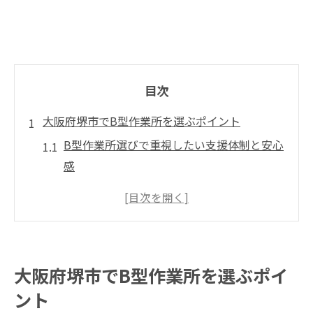
目次
大阪府堺市でB型作業所を選ぶポイント
B型作業所選びで重視したい支援体制と安心
感
就労継続支援B型の特徴を堺市で比較する視
点
地域密着型B型作業所のメリットを知ろう
B型作業所の募集状況や参加方法の最新傾向
大阪府堺市でB型作業所を選ぶポイ
生活に寄り添うB型作業所を選ぶ際の注意点
ント
堺市でB型作業所を探すときの情報収集のコ