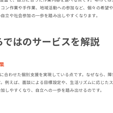
B型事業所で学べるパソコン作業の具体例
ソコン作業や手作業、地域活動への参加など、個々の希望
パソコン作業が得意な方におすすめのB型事業所
の自立や社会参加の一歩を踏み出しやすくなります。
就労継続支援B型で身につくITスキルとは
B型事業所のパソコン作業が開く新しい可能性
求人情報にも掲載されるパソコン関連業務
らではのサービスを解説
パソコン作業中心のB型事業所の魅力を解説
自分に合ったB型事業所選びのポイント
B型事業所の選び方とチェックすべき項目
果
利用者の希望に合わせたB型事業所の探し方
りに合わせた個別支援を実現している点です。なぜなら、障
堺市で自分に合うB型事業所を見つけるコツ
す。例えば、面談による目標設定や、生活リズムに応じたス
求人や一覧情報を活用した比較方法を紹介
参加しやすくなり、自立への一歩を踏み出せるのです。
見学や相談で分かるB型事業所の特徴と雰囲気
パソコン作業重視のB型事業所選びの注意点