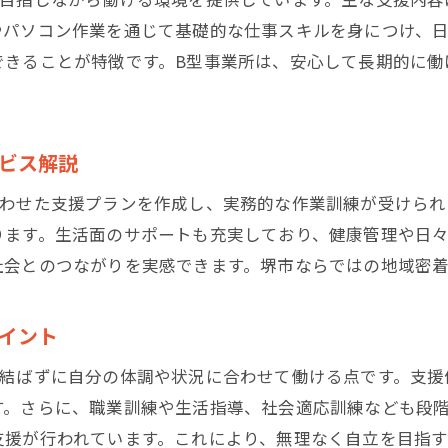
パソコン作業や軽作業が学べる支援内容
やパソコン作業を通じて基礎的な仕事スキルを身につけ、
求人情報から見るB型事業所の働き方の特徴
できることが特徴です。B型事業所は、安心して長期的に働
堺市のB型事業所で大切にされるサポート体制
B型事業所の仕事内容が利用者にもたらす変化
ビス解説
B型事業所の仕事内容が自立支援につながる理由
社会参加を実感できるB型事業所の作業体験
合わせた支援プランを作成し、実務的な作業訓練が受けられ
堺市で人気のB型事業所の仕事内容とは
ります。生活面のサポートも充実しており、健康管理や日々
社会とのつながりを実感できます。堺市ならではの地域密
パソコン作業で広がるB型事業所の可能性
経験を活かせるB型事業所の仕事内容の特徴
イント
B型事業所での仕事が生活に与えるプラス面
大阪府堺市におけるB型事業所の役割と魅力
を結ばずに自分の体調や状況に合わせて働ける点です。支援
す。さらに、職業訓練や生活指導、社会適応訓練なども段
堺市のB型事業所が果たす地域貢献の重要性
支援が行われています。これにより、無理なく自立を目指す
B型事業所の役割と就労支援B型の違いを比較