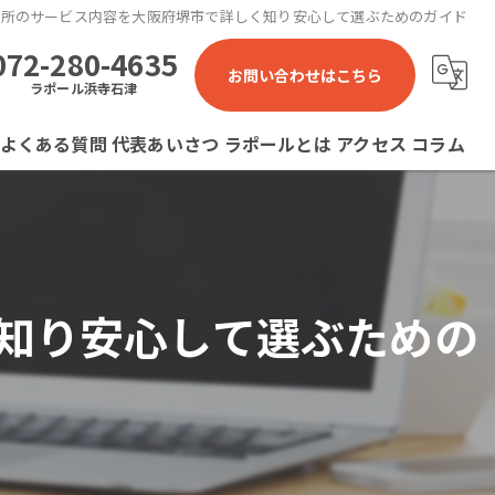
業所のサービス内容を大阪府堺市で詳しく知り安心して選ぶためのガイド
072-280-4635
お問い合わせはこちら
ラポール浜寺石津
よくある質問
代表あいさつ
ラポールとは
アクセス
コラム
ラポール 就労継続支援B型事業所
ラポール石津川 就労継続支援B型事業所
知り安心して選ぶための
ラポール浜寺石津 就労継続支援B型事業所