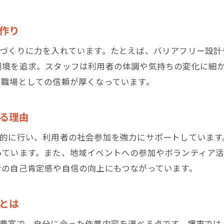
地域と連携するB型事業所の魅力的な特徴
作り
B型事業所が就労継続支援で担う役割とは
求人情報から読み解くB型事業所の需要
境づくりに力を入れています。たとえば、バリアフリー設計
環境を追求。スタッフは利用者の体調や気持ちの変化に細
堺市のB型事業所が選ばれる理由とその価値
る職場としての信頼が厚くなっています。
社会参加を支えるB型事業所の特徴とは
B型事業所が社会参加を支援する仕組みを解説
る理由
就労継続支援B型の活動内容と社会的意義
極的に行い、利用者の社会参加を強力にサポートしています
B型事業所で自信を育む支援内容とは何か
っています。また、地域イベントへの参加やボランティア
地域社会とのつながりを重視したB型事業所
者の自己肯定感や自信の向上にもつながっています。
さまざまな作業体験ができるB型事業所の特徴
求人から見るB型事業所の求められる人物像
とは
パソコン作業も充実したB型の作業内容を紹介
が豊富で、自分に合った作業内容を選べる点です。堺市では