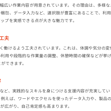
B型事業所の支援体制で安心できる働き方を実現
で幅広い作業内容が用意されています。その理由は、多様な
B型事業所の支援体制が安心のポイントになる理
や梱包、データ入力など、選択肢が豊富にあることで、利
就労継続支援B型のサポート内容と相談体制
アップを実感できる点が大きな魅力です。
利用者の不安を解消するB型事業所の工夫
求人や支援内容から見る安心できる選び方
工夫
B型事業所の支援体制で自分らしい働き方実現
なく働けるよう工夫されています。これは、体調や気分の変
大阪府堺市のB型事業所で安心して働くには
の利用や段階的な作業量の調整、休憩時間の確保などが挙
とができます。
容
業など、実践的なスキルを身につける支援内容が充実してい
。例えば、ワードやエクセルを使ったデータ入力や、製品
幅が広がり、自己肯定感も高まります。