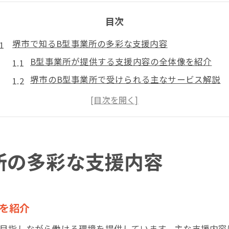
目次
堺市で知るB型事業所の多彩な支援内容
B型事業所が提供する支援内容の全体像を紹介
堺市のB型事業所で受けられる主なサービス解説
就労継続支援B型の特色と支援体制のポイント
働きやすさを重視したB型事業所の環境作り
堺市のB型事業所が社会参加を後押しする理由
求人も豊富なB型事業所の利用メリットとは
所の多彩な支援内容
就労継続支援B型ならではのサービスを解説
B型事業所で実現する個別支援とその効果
多様な作業内容が選べるB型支援の魅力
を紹介
利用者のペースを尊重したB型事業所の工夫
を目指しながら働ける環境を提供しています。主な支援内容