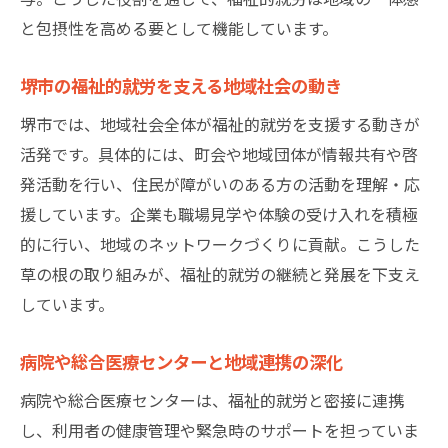
福祉的就労を支える地域連携の具体的成果
と包摂性を高める要として機能しています。
病院と連携した福祉的就労の実践事例
堺市の地域連携室が果たす役割を探る
堺市の福祉的就労を支える地域社会の動き
地域連携室が担う福祉的就労支援の要点
堺市では、地域社会全体が福祉的就労を支援する動きが
福祉的就労を支援する連携室スタッフの役
活発です。具体的には、町会や地域団体が情報共有や啓
割
発活動を行い、住民が障がいのある方の活動を理解・応
堺市立総合医療センター地域連携室の特徴
援しています。企業も職場見学や体験の受け入れを積極
的に行い、地域のネットワークづくりに貢献。こうした
相談窓口としての地域連携室の強みと工夫
草の根の取り組みが、福祉的就労の継続と発展を下支え
福祉的就労を促進する地域連携室の活動
しています。
地域連携室と福祉的就労が築く信頼関係
自立を目指すなら堺市の福祉的就労が鍵
病院や総合医療センターと地域連携の深化
福祉的就労が自立に導く堺市の取組み
病院や総合医療センターは、福祉的就労と密接に連携
堺市で自立支援を叶える地域連携の実力
し、利用者の健康管理や緊急時のサポートを担っていま