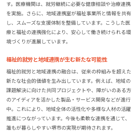
福祉的就労と地域連携が人生を変える理由
す。医療機関は、就労継続に必要な健康相談や治療連携
自立を後押しする福祉的就労の支援体制
を実施。さらに、地域連携室が福祉事業所と情報を共有
地域連携室と連携した自立支援のポイント
し、スムーズな支援体制を整備しています。こうした医
療と福祉の連携強化により、安心して働き続けられる環
堺市での福祉的就労が未来を切り拓く
境づくりが進展しています。
堺市で暮らす人へ地域連携の魅力と未来
福祉的就労と地域連携がもたらす暮らしや
福祉的就労と地域連携が生む新たな可能性
すさ
福祉的就労と地域連携の融合は、従来の枠組みを超えた
堺市で広がる地域連携の魅力と期待
新たな社会的価値を生み出しています。例えば、地域の
地域医療と福祉的就労の連携が描く未来
課題解決に向けた共同プロジェクトや、障がいのある方
堺市の福祉的就労が支える街づくりの展望
のアイディアを活かした製品・サービス開発などが進行
地域連携を活かした安心して暮らせる社会
中。これにより、地域全体の活性化や多様な人材の活躍
福祉的就労と地域連携が創るこれからの堺
推進につながっています。今後も柔軟な連携を通じて、
市
誰もが暮らしやすい堺市の実現が期待されます。