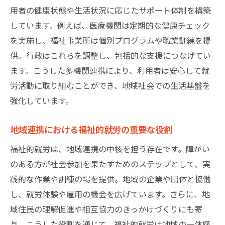
用者の健康状態や生活状況に応じたサポート体制を構築
福祉的就労と医療の連携が生む強みとは
しています。例えば、医療機関は定期的な健康チェック
堺市立総合医療センターと地域連携の役割
を実施し、福祉事業所は個別プログラムや職業訓練を提
福祉的就労の現場で実感する連携の効果
供。行政はこれらを調整し、包括的な支援につなげてい
病院・医師会と福祉的就労の協力体制
ます。こうした多機関連携により、利用者は安心して就
地域連携室が支える医療福祉のネットワー
労活動に取り組むことができ、地域社会での生活基盤を
ク
強化しています。
医療と福祉的就労が共創する安心の未来
地域連携における福祉的就労の重要な役割
福祉的就労を深める堺市の取り組み事例
地域連携を活かした福祉的就労の先進事例
福祉的就労は、地域連携の中核を担う存在です。障がい
のある方が社会参加を果たすためのステップとして、実
堺市で進む福祉的就労の取り組み紹介
践的な作業や訓練の場を提供。地域の企業や団体と協働
福祉的就労が広がる現場での地域連携の工
し、就労体験や雇用の機会を広げています。さらに、地
夫
域住民の理解促進や相互協力のきっかけづくりにも寄
堺市の地域連携室が実施する支援策の実例
与。こうした役割を通じて、福祉的就労は地域の一体感