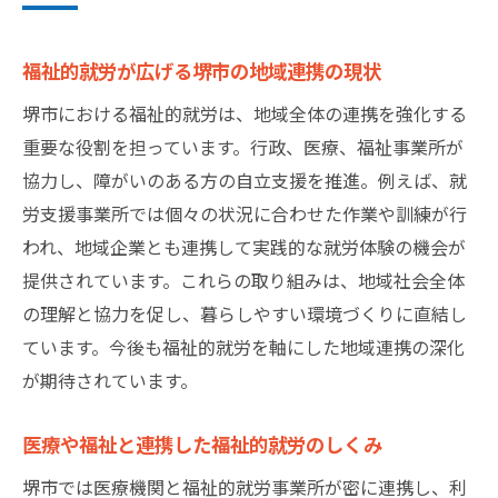
安心して働ける環境を生む地域連携の力
福祉的就労が広げる堺市の地域連携の現状
堺市での自立支援と福祉的就労のつながり
福祉的就労がもたらす地域の活性化
堺市における福祉的就労は、地域全体の連携を強化する
重要な役割を担っています。行政、医療、福祉事業所が
堺市に根付く福祉的就労のサポート体制
協力し、障がいのある方の自立支援を推進。例えば、就
総合病院と地域連携が暮らしを守る理由
労支援事業所では個々の状況に合わせた作業や訓練が行
地域連携を通じた堺市の自立支援の実際
われ、地域企業とも連携して実践的な就労体験の機会が
福祉的就労と地域連携の自立支援事例
提供されています。これらの取り組みは、地域社会全体
堺市の地域連携室が担う実際の支援内容
の理解と協力を促し、暮らしやすい環境づくりに直結し
自立を目指す人への福祉的就労のサポート
ています。今後も福祉的就労を軸にした地域連携の深化
医療機関と連携した自立支援の流れ
が期待されています。
地域全体で進める福祉的就労の連携施策
医療や福祉と連携した福祉的就労のしくみ
福祉的就労が堺市の自立支援を強化する
堺市では医療機関と福祉的就労事業所が密に連携し、利
医療と福祉が結ぶ堺市の地域連携の強み