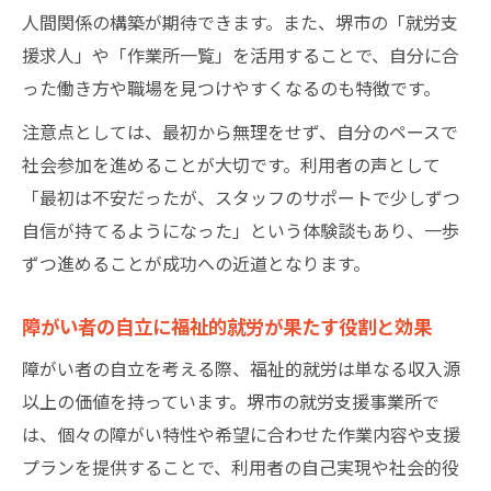
福祉的就労が叶える働きやすい職場環境の
人間関係の構築が期待できます。また、堺市の「就労支
工夫
援求人」や「作業所一覧」を活用することで、自分に合
堺市で注目される福祉的就労の職場づくり
った働き方や職場を見つけやすくなるのも特徴です。
働きやすさを重視した支援制度のポイント
注意点としては、最初から無理をせず、自分のペースで
勤務時間や休日の面から見る福祉的就労の
社会参加を進めることが大切です。利用者の声として
特徴
「最初は不安だったが、スタッフのサポートで少しずつ
福祉的就労利用者の満足度と働きやすさの
自信が持てるようになった」という体験談もあり、一歩
実態
ずつ進めることが成功への近道となります。
障がい者の自立に福祉的就労が果たす役割と効果
障がい者の自立を考える際、福祉的就労は単なる収入源
以上の価値を持っています。堺市の就労支援事業所で
は、個々の障がい特性や希望に合わせた作業内容や支援
プランを提供することで、利用者の自己実現や社会的役