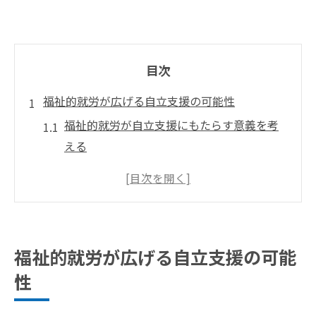
目次
福祉的就労が広げる自立支援の可能性
福祉的就労が自立支援にもたらす意義を考
える
大阪府堺市で注目される福祉的就労の現状
と課題
福祉的就労が社会参加を広げる具体的な方
法
福祉的就労が広げる自立支援の可能
障がい者の自立に福祉的就労が果たす役割
性
と効果
福祉的就労支援で実現する新しい生活のか