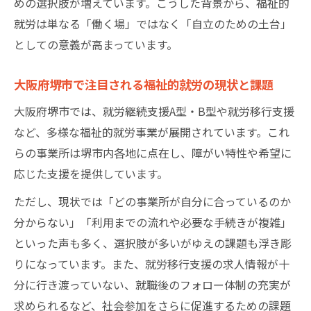
めの選択肢が増えています。こうした背景から、福祉的
就労の関係
就労は単なる「働く場」ではなく「自立のための土台」
就労移行支援事業所選びで重視すべきポイ
としての意義が高まっています。
ント
就労移行支援を活用した堺市の実践事例を
大阪府堺市で注目される福祉的就労の現状と課題
紹介
大阪府堺市では、就労継続支援A型・B型や就労移行支援
福祉的就労利用者の声から見る支援の実際
など、多様な福祉的就労事業が展開されています。これ
堺市での就労移行支援の課題と今後の展望
らの事業所は堺市内各地に点在し、障がい特性や希望に
堺市の福祉的就労 支援事業の活用ポイント
応じた支援を提供しています。
堺市で福祉的就労支援事業を賢く活用する
ただし、現状では「どの事業所が自分に合っているのか
方法
分からない」「利用までの流れや必要な手続きが複雑」
福祉的就労事業所を選ぶときの注意点とコ
といった声も多く、選択肢が多いがゆえの課題も浮き彫
ツ
りになっています。また、就労移行支援の求人情報が十
分に行き渡っていない、就職後のフォロー体制の充実が
支援事業の違いを知って自分に合った選択
求められるなど、社会参加をさらに促進するための課題
を