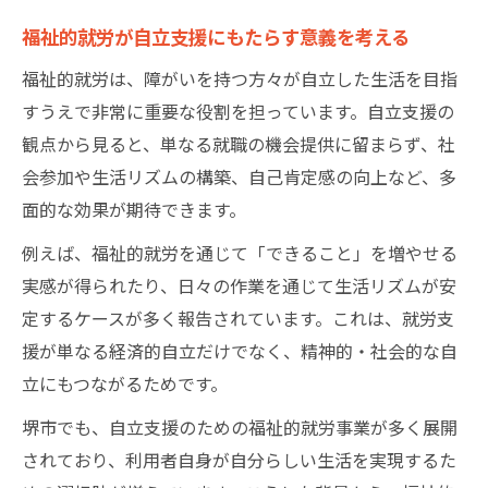
たち
福祉的就労が自立支援にもたらす意義を考える
大阪府堺市で選ぶ就労支援の新たな一歩
福祉的就労は、障がいを持つ方々が自立した生活を目指
堺市での福祉的就労支援の選択肢と特徴を
すうえで非常に重要な役割を担っています。自立支援の
知る
観点から見ると、単なる就職の機会提供に留まらず、社
自分に合う就労支援を堺市で見つけるため
会参加や生活リズムの構築、自己肯定感の向上など、多
の視点
面的な効果が期待できます。
福祉的就労を活かす堺市独自の支援体制を
例えば、福祉的就労を通じて「できること」を増やせる
解説
実感が得られたり、日々の作業を通じて生活リズムが安
堺市の就労支援事業所の利用手順とポイン
定するケースが多く報告されています。これは、就労支
ト紹介
援が単なる経済的自立だけでなく、精神的・社会的な自
就労支援A・B型の違いと堺市での選び方の
立にもつながるためです。
コツ
堺市でも、自立支援のための福祉的就労事業が多く展開
就労移行支援を活かすための堺市最新動向
されており、利用者自身が自分らしい生活を実現するた
堺市の就労移行支援最新トレンドと福祉的