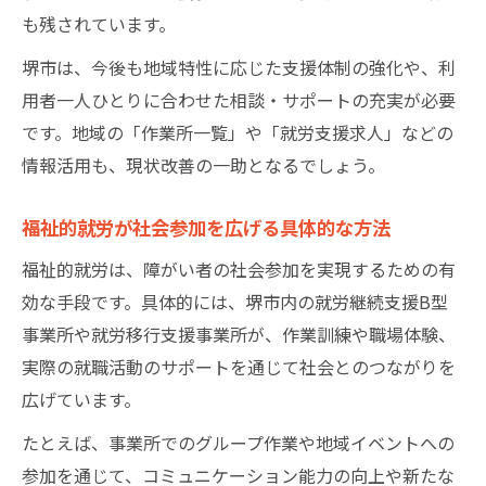
も残されています。
福祉的就労支援で得られるサポート内容の
解説
堺市は、今後も地域特性に応じた支援体制の強化や、利
堺市の作業所一覧から見る福祉的就労の特
用者一人ひとりに合わせた相談・サポートの充実が必要
徴
です。地域の「作業所一覧」や「就労支援求人」などの
情報活用も、現状改善の一助となるでしょう。
自分に合った就労支援を見極めるコツ
福祉的就労で自分に合う支援を探すポイン
福祉的就労が社会参加を広げる具体的な方法
ト
福祉的就労は、障がい者の社会参加を実現するための有
堺市の就労支援求人から見る選び方の基準
効な手段です。具体的には、堺市内の就労継続支援B型
福祉的就労と一般就労の違いを詳しく解説
事業所や就労移行支援事業所が、作業訓練や職場体験、
支援プログラムの比較でわかる効果的な選
実際の就職活動のサポートを通じて社会とのつながりを
択
広げています。
体験談から学ぶ福祉的就労支援の成功事例
たとえば、事業所でのグループ作業や地域イベントへの
働きやすさ重視の堺市福祉的就労事情
参加を通じて、コミュニケーション能力の向上や新たな