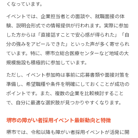
くなっています。
支援策を活かした障がい者雇用促進の流れ
イベントでは、企業担当者との面談や、就職面接の体
職場での障がい者の就労支援と安心サポー
験、説明会形式での情報提供が行われます。実際に参加
ト
した方からは「直接話すことで安心感が得られた」「自
安定就職なら障がい者イベント活用が鍵
分の強みをアピールできた」といった声が多く寄せられ
障がい者の就労支援で安定就職を実現する
ています。特に、堺市立総合医療センターなど地域の大
方法
規模施設も積極的に参加しています。
イベント参加で企業理解と安心感を得るコ
ただし、イベント参加時は事前に応募書類や面接対策を
ツ
準備し、希望職種や条件を明確にしておくことが成功の
障がい者の就労支援がもたらす採用イベン
ポイントです。また、複数の企業を比較検討すること
ト活用術
で、自分に最適な選択肢が見つかりやすくなります。
障がい者イベントで失敗しない情報収集の
秘訣
堺市の障がい者採用イベント最新動向と特徴
安定就職に繋がる就労支援の活用の流れ
堺市では、令和以降も障がい者採用イベントが活発に開