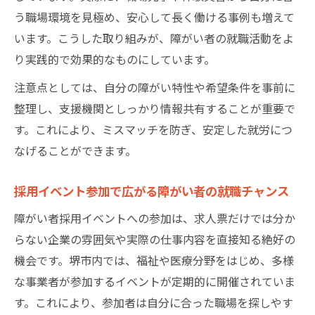
障がい者の就労支援が受けられるハローワ
う職場環境を見極め、安心して長く働ける事例も増えて
ーク堺
います。こうした取り組みが、障がい者の就職活動をよ
堺市のハローワークでできる職業相談の流
り実践的で効果的なものにしています。
れ
注意点としては、自分の障がい特性や希望条件を事前に
障がい者の就労支援と職業訓練の活用法
整理し、支援機関としっかり情報共有することが重要で
ハローワーク堺のインターネット活用術
す。これにより、ミスマッチを防ぎ、安定した就労につ
なげることができます。
障がい者の就労支援で失業給付を受ける方
法
採用イベント参加で広がる障がい者の就職チャンス
働きやすさを重視した堺市の障がい者支援策
障がい者採用イベントへの参加は、求人票だけでは分か
障がい者の就労支援が実感できる支援策の
らない企業の雰囲気や実際の仕事内容を直接知る絶好の
特徴
機会です。堺市内では、福祉や医療分野をはじめ、多様
堺市で注目の柔軟な勤務形態と働きやすさ
な事業者が参加するイベントが定期的に開催されていま
障がい者の就労支援と職場環境改善の取り
す。これにより、参加者は自分に合った職場を探しやす
組み