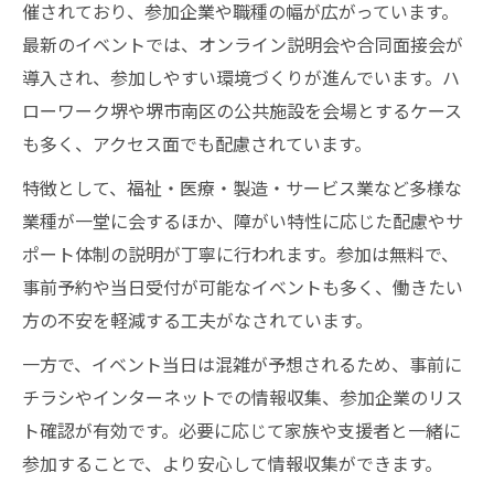
障がい者の就労支援に役立つ堺市の情報収集術
催されており、参加企業や職種の幅が広がっています。
障がい者の就労支援で役立つ情報収集法と
最新のイベントでは、オンライン説明会や合同面接会が
は
導入され、参加しやすい環境づくりが進んでいます。ハ
求人情報サイトとハローワークの活用方法
ローワーク堺や堺市南区の公共施設を会場とするケース
も多く、アクセス面でも配慮されています。
障がい者の就労支援と口コミ情報の上手な
使い方
特徴として、福祉・医療・製造・サービス業など多様な
堺市の就労支援情報を効率よく集めるコツ
業種が一堂に会するほか、障がい特性に応じた配慮やサ
ポート体制の説明が丁寧に行われます。参加は無料で、
障がい者の就労支援を受ける情報の見極め
事前予約や当日受付が可能なイベントも多く、働きたい
方
方の不安を軽減する工夫がなされています。
一方で、イベント当日は混雑が予想されるため、事前に
チラシやインターネットでの情報収集、参加企業のリス
ト確認が有効です。必要に応じて家族や支援者と一緒に
参加することで、より安心して情報収集ができます。