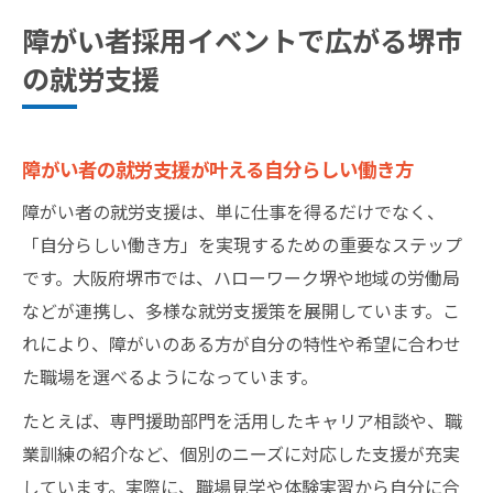
徴
障がい者採用イベントで広がる堺市
障がい者の就労支援と福祉分野の連携ポイ
の就労支援
ント
企業との出会いが生む障がい者雇用の新機
会
障がい者の就労支援が叶える自分らしい働き方
大阪府堺市の障がい者向け就職面接会の魅力
障がい者の就労支援は、単に仕事を得るだけでなく、
障がい者の就労支援を活かした面接会の魅
「自分らしい働き方」を実現するための重要なステップ
力
です。大阪府堺市では、ハローワーク堺や地域の労働局
実際の職場担当者と直接話せる面接会の強
などが連携し、多様な就労支援策を展開しています。こ
み
れにより、障がいのある方が自分の特性や希望に合わせ
堺市の就職面接会で得られる最新企業情報
た職場を選べるようになっています。
障がい者の就労支援が面接会で役立つ理由
たとえば、専門援助部門を活用したキャリア相談や、職
面接会活用で広がる障がい者の就職幅
業訓練の紹介など、個別のニーズに対応した支援が充実
ハローワーク堺で始まる障がい者就労の第一歩
しています。実際に、職場見学や体験実習から自分に合