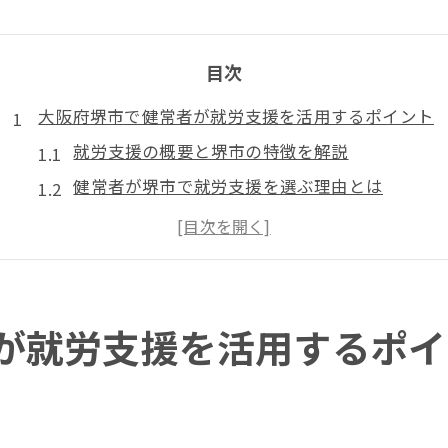
目次
大阪府堺市で健常者が就労支援を活用するポイント
就労支援の概要と堺市の特徴を解説
健常者が堺市で就労支援を選ぶ理由とは
ひきこもりやうつ病経験者への就労支援利用法
堺市で受けられる就労支援の主な種類
就労支援で自分に合った働き方を見つける方法
就労支援は健常者も利用できる制度なのか
が就労支援を活用するポイ
健常者の就労支援利用可否と制度の現状
障害者手帳なしで就労支援を受ける条件
就労支援とグレーゾーンのサポート体制