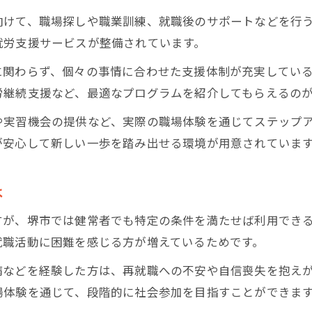
就労移行支援が健常者に提供する支援内容
向けて、職場探しや職業訓練、就職後のサポートなどを行
堺市で健常者が就労支援を始める際の注意点
就労支援サービスが整備されています。
健常者向け就労支援の条件と堺市での流れ
に関わらず、個々の事情に合わせた支援体制が充実してい
健常者が利用できる就労支援の主な条件
労継続支援など、最適なプログラムを紹介してもらえるの
大阪府堺市での就労支援手続きの流れ
や実習機会の提供など、実際の職場体験を通じてステップ
医師の意見書取得から申請までのステップ
が安心して新しい一歩を踏み出せる環境が用意されていま
就労移行支援の利用開始までの具体例
堺市で健常者が利用する際の必要書類一覧
は
自身の状態に応じた就労支援の選び方を解説
すが、堺市では健常者でも特定の条件を満たせば利用でき
自分の適性に合った就労支援の選び方
就職活動に困難を感じる方が増えているためです。
うつ病やひきこもり経験者への支援策活用法
病などを経験した方は、再就職への不安や自信喪失を抱え
就労支援を活用したキャリア形成のコツ
場体験を通じて、段階的に社会参加を目指すことができま
グレーゾーンでも利用可能な就労支援の探し方