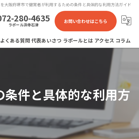
援を大阪府堺市で健常者が利用するための条件と具体的な利用方法ガイド
072-280-4635
お問い合わせはこちら
ラポール浜寺石津
よくある質問
代表あいさつ
ラポールとは
アクセス
コラム
ラポール 就労継続支援B型事業所
ラポール石津川 就労継続支援B型事業所
の条件と具体的な利用方
ラポール浜寺石津 就労継続支援B型事業所