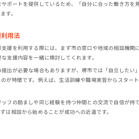
なサポートを提供しているため、「自分に合った働き方を
就労支援事業所の見学ポイントと比較方法
います。
障害者手帳なしで受ける大阪の就労支援とは
障害者手帳がなくても利用できる支援概要
援利用法
大阪での障害者手帳なし就労支援の流れ
労支援を利用する際には、まず市の窓口や地域の相談機関
就労支援利用時の医師の意見書取得ポイント
要な支援内容を一緒に検討してくれます。
障害者手帳不要の就労支援と制度の違い
の提出が必要な場合もありますが、堺市では「自立したい
実際に障害者手帳なしで支援を受けた体験談
るのが特徴です。例えば、生活訓練や職場実習からスター
B型作業所やA型の違いを堺市で詳しく比較
B型とA型作業所の違いと就労支援の特徴
タッフの励ましや同じ経験を持つ仲間との交流で自信が持
健常者が堺市で選ぶべき作業所のポイント
まずは相談から始めることが成功への近道です。
就労継続支援A型とB型の利用条件を解説
堺市でのB型・A型作業所の実際の働き方
自分に合った就労支援施設の選択基準