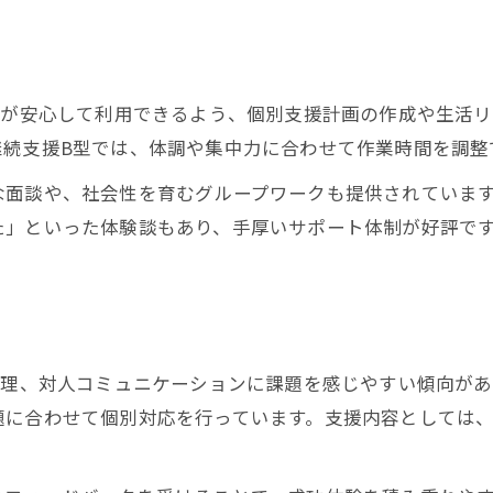
堺市で活用できる相談支援サービス
B型支援のメリットと選択時の注意点
B型支援の就労支援で得られる利点
方が安心して利用できるよう、個別支援計画の作成や生活
ADHD傾向に合うB型支援活用法
継続支援B型では、体調や集中力に合わせて作業時間を調整
B型支援のメリットと利用時の課題
な面談や、社会性を育むグループワークも提供されていま
就労支援選びで重視すべき注意点
た」といった体験談もあり、手厚いサポート体制が好評で
B型支援の欠点を理解した選択のコツ
就労支援利用で広がる堺市での働く可能性
就労支援で広がる堺市の働く選択肢
ADHD傾向でも安心できる職場づくり
管理、対人コミュニケーションに課題を感じやすい傾向が
就労支援活用で実現する多様な働き方
題に合わせて個別対応を行っています。支援内容としては
堺市での継続就労支援の可能性を探る
就労支援と地域資源を活かすポイント