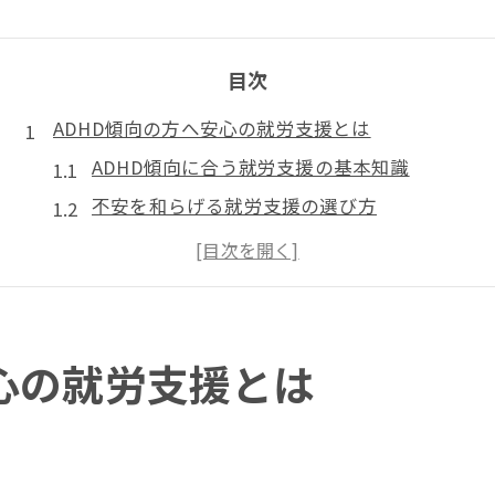
目次
ADHD傾向の方へ安心の就労支援とは
ADHD傾向に合う就労支援の基本知識
不安を和らげる就労支援の選び方
就労支援で安心できるサポート内容
ADHD傾向の課題に寄り添う支援体制
就労支援利用の流れと実践ポイント
堺市でADHDに合った就労支援を探す視点
安心の就労支援とは
堺市の就労支援サービスの探し方
ADHD傾向に寄り添う堺市の支援特徴
就労支援選択時の堺市独自の注意点