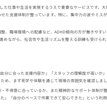
支援機関との連携で広がる選択肢
定した仕事や生活を実現するうえで重要なサービスです。
堺市の就労支援実例から学ぶ発見
わせた支援体制が整っています。特に、集中力の波やミス
就労支援を活用した自分らしい働き方の発見
就労支援で見つける自分らしい働き方
整、職場環境への配慮など、ADHD傾向の方が働きやす
ADHD傾向の強みを活かす働き方事例
を進めながら、社会性や生活リズムを整える訓練も受けられ
就労支援活用で広がる仕事の選択肢
失敗を乗り越えるための就労支援活用法
自信を持って働ける就労支援サポート
ADHDが気になるときの堺市の相談方法解説
「自分に合った支援内容か」「スタッフの理解度が高いか
ADHD傾向で悩んだ時の相談先と流れ
るため、まず見学や体験を通じて現場の雰囲気を確認しま
堺市で就労支援を受ける相談手順
意・不得意に合っているか、また精神的なサポート体制が
初めての相談を安心にするポイント
れた」「自分のペースで作業できて安心できた」という利
就労支援利用前に確認すべき事項