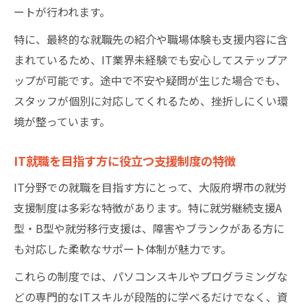
ートが行われます。
IT仕事現場で役立つ実践的スキルの習得方
特に、最終的な就職先の紹介や職場体験も支援内容に含
法
まれているため、IT業界未経験でも安心してステップア
IT分野の就労支援で身につくスキル一覧
ップが可能です。途中で不安や疑問が生じた場合でも、
ITパソコン作業を通じた就職力アップの秘
スタッフが個別に対応してくれるため、挫折しにくい環
訣
境が整っています。
IT資格取得と実践経験の両立が重要な理由
IT初心者が実践力を高めるための取り組み
IT就職を目指す方に役立つ支援制度の特徴
方
IT分野での就職を目指す方にとって、大阪府堺市の就労
支援制度は多彩な特徴があります。特に就労継続支援A
型・B型や就労移行支援は、障害やブランクがある方に
も対応した柔軟なサポート体制が魅力です。
これらの制度では、パソコンスキルやプログラミングな
どの専門的なITスキルが段階的に学べるだけでなく、資