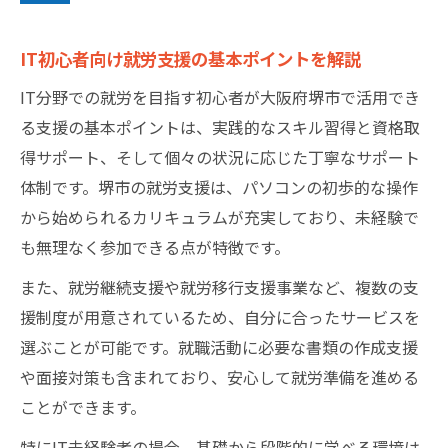
未経験からIT就職を目指す堺市の道筋
IT未経験でも堺市で就職を目指せる理由
IT初心者向け就労支援の基本ポイントを解説
IT分野への転職を叶える堺市の支援体制
IT分野での就労を目指す初心者が大阪府堺市で活用でき
IT就職に向けた堺市のプログラム活用術
る支援の基本ポイントは、実践的なスキル習得と資格取
IT業界で堺市が選ばれるポイントを紹介
得サポート、そして個々の状況に応じた丁寧なサポート
体制です。堺市の就労支援は、パソコンの初歩的な操作
IT未経験者が堺市で成功するための流れ
から始められるカリキュラムが充実しており、未経験で
ITスキル習得を叶える就労支援とは
も無理なく参加できる点が特徴です。
ITスキル習得に最適な堺市の就労支援内容
また、就労継続支援や就労移行支援事業など、複数の支
ITパソコン作業を基礎から学べるサポート
援制度が用意されているため、自分に合ったサービスを
IT資格取得を目指す支援プログラムの魅力
選ぶことが可能です。就職活動に必要な書類の作成支援
IT初心者が安心して学べるカリキュラム構
や面接対策も含まれており、安心して就労準備を進める
成
ことができます。
ITスキル向上を実感できる支援利用のコツ
特にIT未経験者の場合、基礎から段階的に学べる環境は