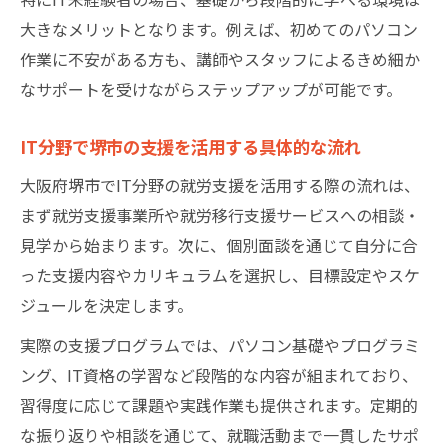
自分に合うIT就労支援の選び方ガイド
大きなメリットとなります。例えば、初めてのパソコン
IT分野で合う就労支援事業所の見極め方
作業に不安がある方も、講師やスタッフによるきめ細か
IT就職を目指す方のための支援プログラム
なサポートを受けながらステップアップが可能です。
比較
ITスキル向上に適した支援の選択ポイント
IT分野で堺市の支援を活用する具体的な流れ
IT初心者が重視するべきサポート内容とは
大阪府堺市でIT分野の就労支援を活用する際の流れは、
IT就労支援の口コミや体験談を活かす方法
まず就労支援事業所や就労移行支援サービスへの相談・
堺市のIT分野で安定就職を実現する鍵
見学から始まります。次に、個別面談を通じて自分に合
った支援内容やカリキュラムを選択し、目標設定やスケ
IT分野で堺市の就労支援を活かす成功法則
ジュールを決定します。
IT就職後の定着率向上に役立つ支援とは
実際の支援プログラムでは、パソコン基礎やプログラミ
IT業界で長期就業を目指すための支援体制
ング、IT資格の学習など段階的な内容が組まれており、
IT未経験者が安定就職を実現するポイント
習得度に応じて課題や実践作業も提供されます。定期的
IT支援活用で堺市のキャリアが広がる理由
な振り返りや相談を通じて、就職活動まで一貫したサポ
実践的なITスキルを身につける重要性