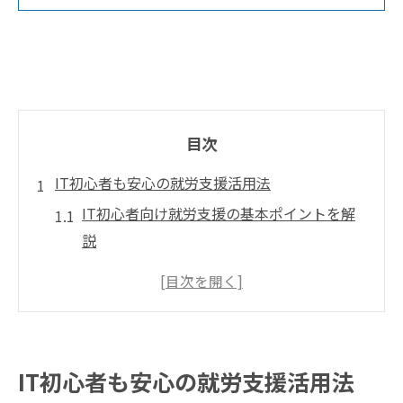
目次
IT初心者も安心の就労支援活用法
IT初心者向け就労支援の基本ポイントを解
説
IT分野で堺市の支援を活用する具体的な流
れ
IT就職を目指す方に役立つ支援制度の特徴
IT未経験でも安心できるサポート体制とは
IT初心者も安心の就労支援活用法
ITスキル習得を支える堺市の就労支援事例