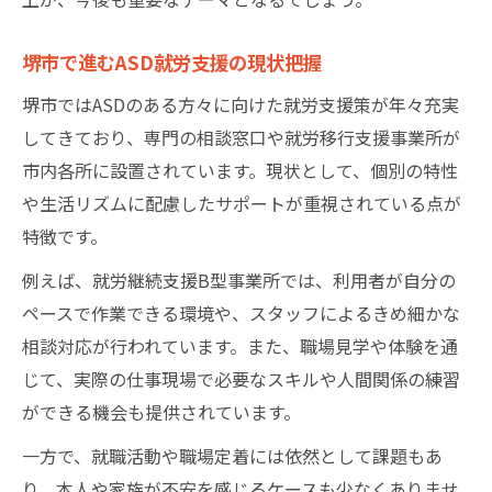
就労移行と就労継続支援の違いを整理
堺市で進むASD就労支援の現状把握
ASD向け就労移行と継続支援の違い解説
堺市ではASDのある方々に向けた就労支援策が年々充実
堺市で選ぶASD就労支援制度の特徴比較
してきており、専門の相談窓口や就労移行支援事業所が
ASD当事者に最適な支援形態を考える
市内各所に設置されています。現状として、個別の特性
ASD支援のA型B型と移行支援の違いとは
や生活リズムに配慮したサポートが重視されている点が
ASDに合う就労支援選択のポイント把握
特徴です。
ASDと堺市における相談機関の選び方
例えば、就労継続支援B型事業所では、利用者が自分の
ASD相談機関選びで重視すべき視点
ペースで作業できる環境や、スタッフによるきめ細かな
堺市内ASD支援窓口の特徴と利用法解説
相談対応が行われています。また、職場見学や体験を通
ASD当事者が相談時に確認すべきポイント
じて、実際の仕事現場で必要なスキルや人間関係の練習
ASD支援機関の役割と連携体制を知る
ができる機会も提供されています。
ASDの家族も利用できる相談サポート紹介
一方で、就職活動や職場定着には依然として課題もあ
り、本人や家族が不安を感じるケースも少なくありませ