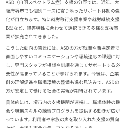
ASD支援に不可欠なサポート体制の構築
ASD（自閉スペクトラム症）支援の分野では、近年、大
阪府堺市でも個別ニーズに寄り添ったサポート体制の強
堺市ASD支援現場で重視されるポイント
化が目立ちます。特に就労移行支援事業や就労継続支援
ASDが抱える堺市特有の就労課題考察
B型など、障害特性に合わせて選択できる多様な支援事
ASDに特有な堺市の就労課題を深掘り
業が拡充されてきました。
堺市でASD支援が直面する現実的な悩み
こうした動向の背景には、ASDの方が就職や職場定着で
ASD就労における職場環境の課題分析
直面しやすいコミュニケーションや環境適応の課題に対
ASD支援で浮上する堺市特有の対応策
し、専門スタッフが相談や訓練を通じてサポートする必
ASD当事者が抱える堺市ならではの困難
要性が高まっていることが挙げられます。今後は、企業
支援選びに迷う方へASD就労のヒント
側の理解促進や職場環境の整備も進む見込みで、ASDの
ASD就労支援選びで押さえるべき要点
方が安定して働ける社会の実現が期待されています。
堺市でASD支援先を選ぶ際の判断基準
具体的には、堺市内の支援機関が連携し、職場体験の機
ASD就労支援のタイプ別活用ポイント
会や職業スキルの練習プログラムを提供する動きが広が
ASD支援機関の連携による安心の選択肢
っています。利用者や家族の声を取り入れた支援の質向
上が、今後も重要なテーマとなるでしょう。
ASD当事者が支援選びで注意したい点