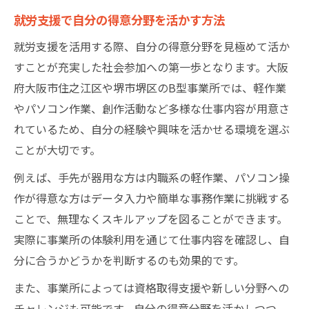
就労支援で自分の得意分野を活かす方法
就労支援を選ぶ際に重視したい柔軟性
サバイバル型就労支援の最新トレンド
就労支援を活用する際、自分の得意分野を見極めて活か
すことが充実した社会参加への第一歩となります。大阪
就労支援環境の変化と対応策を解説
府大阪市住之江区や堺市堺区のB型事業所では、軽作業
就労支援B型なら無理なく働ける理由
やパソコン作業、創作活動など多様な仕事内容が用意さ
就労支援B型の作業内容と特長を紹介
れているため、自分の経験や興味を活かせる環境を選ぶ
B型ならではの就労支援の柔軟な仕組み
ことが大切です。
無理なく続けられる就労支援B型の魅力
例えば、手先が器用な方は内職系の軽作業、パソコン操
体調に合わせて選ぶ就労支援のポイント
作が得意な方はデータ入力や簡単な事務作業に挑戦する
就労支援B型が中高年にも人気の理由
ことで、無理なくスキルアップを図ることができます。
柔軟な働き方を叶える就労支援活用法
実際に事業所の体験利用を通じて仕事内容を確認し、自
就労支援を活かした無理のない働き方
分に合うかどうかを判断するのも効果的です。
働き方の幅を広げる就労支援の取り組み
また、事業所によっては資格取得支援や新しい分野への
就労支援と自分ペースの両立ポイント
チャレンジも可能です。自分の得意分野を活かしつつ、