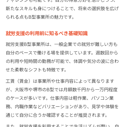
柔軟性重視の就労支援活用のコツ
新たなスキルも身につけることで、将来の選択肢を広げ
られる点もB型事業所の魅力です。
体力や気分に合わせた就労支援利用法
自分に合う就労支援の見つけ方を徹底解説
就労支援の利用前に知るべき基礎知識
就労支援選びで重視したいポイント解説
就労支援B型事業所は、一般企業での就労が難しい方も
自分に合った就労支援の探し方の流れ
自分のペースで働ける場を提供しています。週数回から
就労支援見学や体験利用の活かし方
の利用や短時間の勤務が可能で、体調や気分の波に合わ
就労支援で得られるサポート内容とは
せた柔軟なシフトも特徴です。
自分の特性に合う就労支援の選び方
工賃（賃金）は事業所や仕事内容によって異なります
堺市住之江区で挑むサバイバル就労支援
が、大阪市や堺市のB型では月額数千円から一万円程度
堺市住之江区の就労支援特徴を解説
のケースが多いです。仕事内容は軽作業、パソコン業
地域密着型の就労支援で安心サポート
務、内職作業などバリエーションがあり、見学や体験を
サバイバル精神で就労支援に挑戦する法
通じて自分に合うか確認することが推奨されます。
就労支援で地域とのつながりを深める
また、就労支援を利用することで生活リズムが整い、自