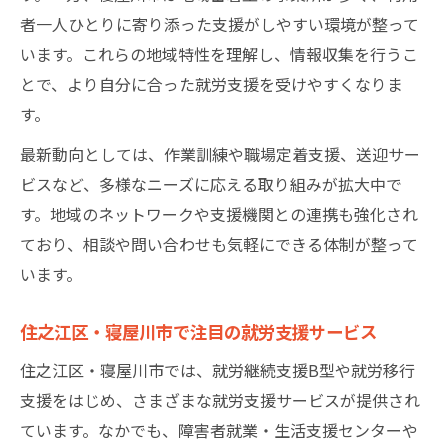
者一人ひとりに寄り添った支援がしやすい環境が整って
就労支援と連携する生活支援センターの活
います。これらの地域特性を理解し、情報収集を行うこ
用法
とで、より自分に合った就労支援を受けやすくなりま
見学・体験を活かす地域就労支援の探し方
す。
障害者向け就労支援の基本を大阪エリアで探る
最新動向としては、作業訓練や職場定着支援、送迎サー
大阪の障害者向け就労支援制度の全体像
ビスなど、多様なニーズに応える取り組みが拡大中で
就労支援を受けるための事前準備とは
す。地域のネットワークや支援機関との連携も強化され
就労支援B型・A型の特徴とメリット比較
ており、相談や問い合わせも気軽にできる体制が整って
障害者就業・生活支援センターの役割解説
います。
大阪エリアで利用できる主な就労支援一覧
住之江区・寝屋川市で注目の就労支援サービス
メソドロジー視点で考える安定雇用への近道と
は
住之江区・寝屋川市では、就労継続支援B型や就労移行
安定雇用を目指す就労支援メソドロジーの
支援をはじめ、さまざまな就労支援サービスが提供され
活用法
ています。なかでも、障害者就業・生活支援センターや