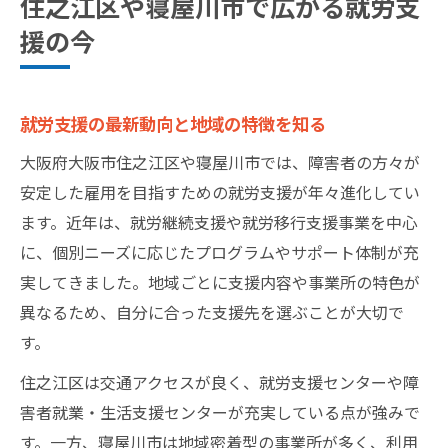
住之江区や寝屋川市で広がる就労支
自分らしく働くための就労支援メソドロジー実
援の今
践
自分に合う就労支援メソドロジーの選び方
就労支援で実現する多様な働き方の工夫
就労支援の最新動向と地域の特徴を知る
就労支援メソドロジー実践例と成功の秘訣
大阪府大阪市住之江区や寝屋川市では、障害者の方々が
障害種別で分かる就労支援アプローチの違
安定した雇用を目指すための就労支援が年々進化してい
い
ます。近年は、就労継続支援や就労移行支援事業を中心
自己理解を深める就労支援プログラムの活
に、個別ニーズに応じたプログラムやサポート体制が充
用
実してきました。地域ごとに支援内容や事業所の特色が
異なるため、自分に合った支援先を選ぶことが大切で
就労支援を活かす地域資源の選び方ガイド
す。
最適な就労支援センター選びのチェックポ
イント
住之江区は交通アクセスが良く、就労支援センターや障
大阪エリアの就労支援事業所比較のコツ
害者就業・生活支援センターが充実している点が強みで
す。一方、寝屋川市は地域密着型の事業所が多く、利用
地域密着型就労支援サービスの魅力を紹介