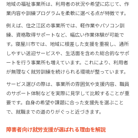
地域の福祉事業所は、利用者の状況や希望に応じて、作
定着率向上を支える就労支援の工夫ポイン
業内容や訓練プログラムを柔軟に選べる点が特徴です。
ト
就労支援プログラムによる実践的スキル習
例えば、住之江区の事業所では、軽作業やパソコン訓
得
練、資格取得サポートなど、幅広い作業体験が可能で
安定した雇用のための就労支援選びの基準
す。寝屋川市では、地域に根差した支援を重視し、通所
しやすい送迎サービスや、生活面を含めた総合的なサポ
メソドロジーが導く就労支援の未来像
ートを行う事業所も増えています。これにより、利用者
寝屋川市発・働く自信を育むサポート体制分析
が無理なく就労訓練を続けられる環境が整っています。
寝屋川市の就労支援が自信に繋がる理由
サービス選びの際は、事業所の雰囲気や支援内容、職員
個別支援計画で実現する働く力の成長
のサポート体制などを実際に見学して比較することが重
自信を育てる就労支援プログラムの設計
要です。自身の希望や課題に合った支援先を選ぶこと
学びと実践を両立する就労支援の工夫
で、就職までの道のりがぐっと近づきます。
生活支援と就労支援の連携で安心サポート
障害者向け就労支援が選ばれる理由を解説