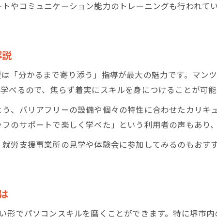
ートやコミュニケーション能力のトレーニングも行われて
一般就労へ導くパソコン学習の流れ
就労支援で始める一般就労へのパソコン学習
堺市の就労支援が支える就職までのステップ
解説
パソコン学習から一般就労までの成長プロセス
援は「分かるまで寄り添う」指導が最大の魅力です。マン
就労支援で身につける即戦力スキルの重要性
で学べるので、焦らず着実にスキルを身につけることが可能
資格取得と就職活動を両立する支援内容とは
よう、バリアフリーの設備や個々の特性に合わせたカリキ
堺市における就労支援の魅力と利点
ッフのサポートで楽しく学べた」という利用者の声もあり
就労支援で実感する堺市独自のサポート体制
、就労支援事業所の見学や体験会に参加してみるのもおす
パソコン活用で得られる就労支援のメリット
堺市の就労支援が選ばれる理由と利用者の声
就労支援の環境がもたらす長期安定の魅力
は
パソコンスキル習得で広がる就職の可能性
近い形でパソコンスキルを磨くことができます。特に堺市内