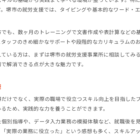
就労支援の現場で感じる安心と成長の理由
す。堺市の就労支援では、タイピングや基本的なワード・
新しい働き方を叶える堺市の就労支援
就労支援が広げる多様な働き方の可能性
方でも、数ヶ月のトレーニングで文書作成や表計算などの
パソコンスキルを活かす新しい働き方とは
スタッフのきめ細かなサポートや段階的なカリキュラムの
堺市の就労支援で実現する柔軟な就労環境
えている方は、まずは堺市の就労支援事業所に相談してみ
就労支援が後押しする現代的な働き方改革
場で解消できる点が大きな魅力です。
パソコン活用で選べる職種の幅が広がる理由
パソコンスキル向上を目指す支援の実情
験
就労支援の現場で体験するスキルアップ法
得だけでなく、実際の職場で役立つスキル向上を目指した
パソコン指導の工夫が光る就労支援の実態
いるため、実践的な力を養うことができます。
堺市の就労支援で伸ばせるパソコン技術力
た個別指導や、データ入力業務の模擬体験など、就職後を
実践的な就労支援のカリキュラム事例紹介
」「実際の業務に役立った」という感想も多く、スキルア
就労支援の専門講師が語るスキル指導の魅力