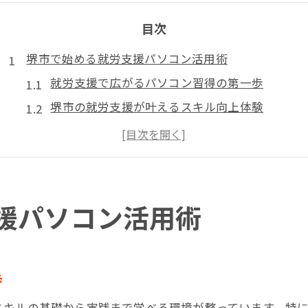
目次
堺市で始める就労支援パソコン活用術
就労支援で広がるパソコン習得の第一歩
堺市の就労支援が叶えるスキル向上体験
パソコン初心者向け就労支援の魅力を解説
A型事業所の就労支援で得られる学びとは
就労支援とパソコン活用の実践的な始め方
パソコン初心者も安心の就労支援体験
援パソコン活用術
就労支援で不安を解消するパソコンレッスン
初心者が安心できる就労支援のサポート体制
堺市の就労支援で始める基礎スキル習得方法
歩
パソコン未経験者を支える就労支援の工夫
スキルの基礎から実践まで学べる環境が整っています。特