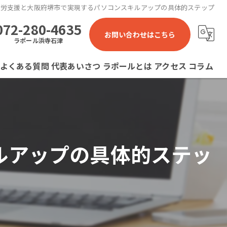
就労支援と大阪府堺市で実現するパソコンスキルアップの具体的ステップ
072-280-4635
お問い合わせはこちら
ラポール浜寺石津
よくある質問
代表あいさつ
ラポールとは
アクセス
コラム
ラポール 就労継続支援B型事業所
ラポール石津川 就労継続支援B型事業所
ルアップの具体的ステッ
ラポール浜寺石津 就労継続支援B型事業所