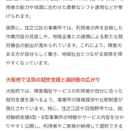
ト
用者の能力や体調に合わせた柔軟なシフト運用などが挙
障がい者の働く選択肢が広がる大阪の最新支援
げられます。
事情
実際に、住之江区の事業所では、利用者の声を反映した
多様化する就労支援と障害福祉サービスの
作業内容の見直しや、地域企業との連携による新たな就
今
労機会の創出が進められています。これにより、障害の
大阪府内で広がる就労支援の選択肢と比較
ある方が自分らしく働き、地域社会とつながる実感を得
術
やすくなっています。
指定申請様式が支える新たな就労支援展開
大阪府で注目の就労支援と選択肢の広がり
障害者が選ぶべき就労支援の比較ポイント
最新の就労支援で働き方がもっと自由に
大阪府では、障害福祉サービスの利用者が自分に合った
運営指導課や補助金活用で変わる就労支援の現
就労支援を選べるよう、事業所の情報提供や比較制度が
場
強化されています。特に、住之江区や羽曳野市では、就
労継続支援A型・B型事業所の特徴やサービス内容を分か
大阪府の運営指導課が導く新しい就労支援
りやすく公開し、利用者やご家族が納得して選択できる
体制