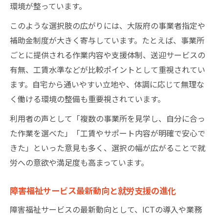
環境が整っています。
障害補助金を活かした先進的就労支援の実
際
このような選択肢の広がりには、大阪府の事業者指定や
補助金制度が大きく寄与しています。たとえば、事業所
就労支援現場で注目のサービス刷新ポイン
ごとに提供される作業内容や支援体制、送迎サービスの
ト
有無、工賃水準などが比較ポイントとして重視されてい
厚生労働省の内部組織訓令と現場の連携強
ます。自宅から通いやすい立地や、体調に応じて無理な
化
く働ける環境の整備も重要視されています。
事業者様式の活用が支える就労支援現場の
変化
利用者の声として「複数の事業所を見学し、自分に合っ
た作業を選べた」「工賃やサポート内容が明確で安心で
働く力を引き出す大阪の障害福祉サービス比較
きた」といった意見も多く、選択の幅が広がることで就
術
労への意欲や満足度も高まっています。
就労支援を活かす障害福祉サービス比較の
方法
障害福祉サービス最新動向と就労支援の進化
大阪で選ぶ理想の就労支援施設の見極め方
障害福祉サービスの最新動向として、ICTの導入や業務
申請様式や補助金情報を活用した比較ポイ