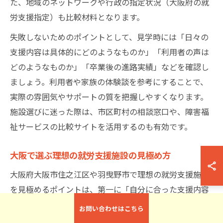
た、地域のネットワークや行政の指定状況（大阪府の就
労支援指定）も比較材料となります。
失敗しないためのポイントとして、見学時には「日々の
支援内容は具体的にどのようなものか」「利用者の声は
どのようなものか」「卒業後の進路実績」などを確認し
ましょう。利用者や家族の体験談を参考にすることで、
実際の雰囲気やサポートの質を把握しやすくなります。
施設選びに迷った際は、市区町村の相談窓口や、障害福
祉サービスの比較サイトを活用するのも有効です。
大阪で選ぶ理想の就労支援施設の見極め方
大阪府大阪市住之江区や羽曳野市で理想の就労支援施設
を見極めるポイントは、第一に「自分に合った支援内容
があるか」という視点です。例えば、就労継続支援B型
お問い合わせはこちら
は工賃や作業内容の幅が広く、A型はより一般就労に近