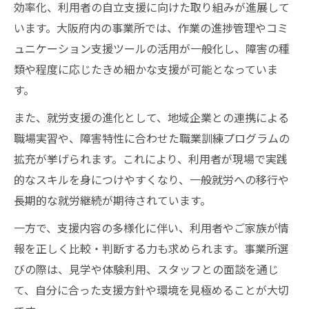
効率化、利用者の自立支援に向けた取り組みが進展して
ント
います。大阪府内の事業所では、作業の進捗管理やコミ
就労支援が強みとなる福祉サービスの特徴
ュニケーション支援ツールの活用が一般化し、障害の種
厚生労働省のガイドラインと比較の着眼点
類や程度に応じたきめ細かな支援が可能となっていま
現場の声から読み解く就労支援の進化と可能性
す。
現場の声が示す就労支援と革新のリアルな
また、就労支援の進化として、地域企業との連携による
現在地
職場実習や、障害特性に合わせた職業訓練プログラムの
利用者と事業者目線で見る就労支援の新傾
拡充が挙げられます。これにより、利用者が現場で実践
向
的なスキルを身につけやすくなり、一般就労への移行や
障害福祉サービス現場で進む就労支援の深
長期的な就労継続が期待されています。
化
一方で、支援内容の多様化に伴い、利用者やご家族が情
就労支援の進化で広がる障害者の活躍の場
報を正しく比較・判断する力も求められます。事業所選
大阪の現場が語る就労支援の今後の可能性
びの際は、見学や体験利用、スタッフとの面談を通じ
て、自分に合った支援方針や環境を見極めることが大切