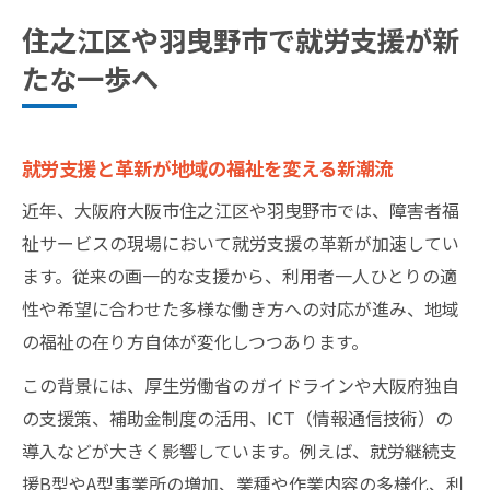
厚生労働省の訓令と就労支援現場の変革と
住之江区や羽曳野市で就労支援が新
は
たな一歩へ
大阪府の指定様式と支援の新たな取組み
今注目の障害福祉サービス革新と就労支援の動
き
就労支援と革新が地域の福祉を変える新潮流
障害福祉サービス革新で変わる就労支援の
近年、大阪府大阪市住之江区や羽曳野市では、障害者福
現状
祉サービスの現場において就労支援の革新が加速してい
大阪府の運営指導課が支える新たな就労支
ます。従来の画一的な支援から、利用者一人ひとりの適
援構造
性や希望に合わせた多様な働き方への対応が進み、地域
障害補助金活用による就労支援のサービス
の福祉の在り方自体が変化しつつあります。
充実
この背景には、厚生労働省のガイドラインや大阪府独自
厚生労働省令がもたらす就労支援の質的向
の支援策、補助金制度の活用、ICT（情報通信技術）の
上
導入などが大きく影響しています。例えば、就労継続支
利用者本位の就労支援体制づくりのポイン
援B型やA型事業所の増加、業種や作業内容の多様化、利