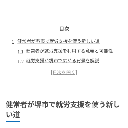
目次
健常者が堺市で就労支援を使う新しい道
健常者が就労支援を利用する意義と可能性
就労支援が堺市で広がる背景を解説
障害者手帳なしで始める就労支援の現実
グレーゾーン層に開かれた就労支援の特徴
ひきこもりやうつ病にも対応する支援の進
化
健常者が堺市で就労支援を使う新し
障害者手帳なしでも始められる就労支援活用法
い道
障害者手帳なしで受けられる就労支援の仕
組み