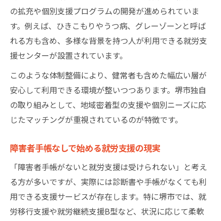
就労支援を選ぶ際の重要なチェックポイン
の拡充や個別支援プログラムの開発が進められていま
ト
す。例えば、ひきこもりやうつ病、グレーゾーンと呼ば
健常者が堺市で納得できる就労支援探し方
れる方も含め、多様な背景を持つ人が利用できる就労支
グレーゾーンやうつ病にも対応する選択法
援センターが設置されています。
就労支援事業所の比較で注目すべき点
このような体制整備により、健常者も含めた幅広い層が
自分の状況に合う就労支援の見極め方
安心して利用できる環境が整いつつあります。堺市独自
の取り組みとして、地域密着型の支援や個別ニーズに応
じたマッチングが重視されているのが特徴です。
障害者手帳なしで始める就労支援の現実
「障害者手帳がないと就労支援は受けられない」と考え
る方が多いですが、実際には診断書や手帳がなくても利
用できる支援サービスが存在します。特に堺市では、就
労移行支援や就労継続支援B型など、状況に応じて柔軟