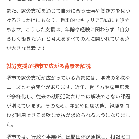
健常者が選ぶべき就労支援A型B型の特徴
また、就労支援を通じて自分に合う仕事や働き方を見つ
就労支援A型は健常者に向いているのか
けるきっかけにもなり、将来的なキャリア形成にも役立
B型就労支援は健常者でも受けられる理由
ちます。こうした支援は、年齢や経験に関わらず「自分
負担度や働きやすさを比較した実際の声
らしく働きたい」と考えるすべての人に開かれている点
ひきこもりやうつ病にも寄り添う就労支援の実
が大きな意義です。
情
就労支援が堺市で広がる背景を解説
就労支援がひきこもりに与える変化と効果
堺市で就労支援が広がっている背景には、地域の多様な
うつ病傾向のある方の就労支援活用法
ニーズと社会変化があります。近年、働き方や雇用形態
健常者が感じる就労支援利用時の安心感
が多様化し、従来の就職活動だけでは解決できない課題
グレーゾーン層も安心できる支援体制とは
が増えています。そのため、年齢や健康状態、経験を問
就労移行支援で心の壁を乗り越えるコツ
わず利用できる柔軟な支援が求められるようになりまし
自分に合った就労支援を堺市で見つけるための
た。
ポイント
堺市では、行政や事業所、民間団体が連携し、相談窓口