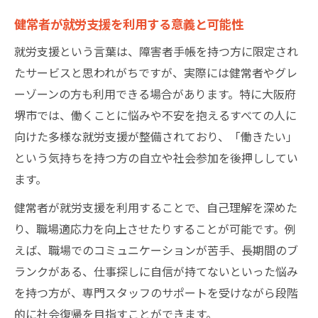
健常者が就労移行支援を活用する際の流れ
健常者が就労支援を利用する意義と可能性
知恵袋でも話題の就労支援最新事情
就労支援という言葉は、障害者手帳を持つ方に限定され
グレーゾーンや診断未確定でも利用できる
たサービスと思われがちですが、実際には健常者やグレ
理由
ーゾーンの方も利用できる場合があります。特に大阪府
健常者が安心して相談できる就労支援窓口
堺市では、働くことに悩みや不安を抱えるすべての人に
向けた多様な就労支援が整備されており、「働きたい」
グレーゾーンにも開かれた堺市の支援制度とは
という気持ちを持つ方の自立や社会参加を後押ししてい
就労支援はグレーゾーンにも対応可能
ます。
健常者向け就労支援制度の柔軟な運用方法
健常者が就労支援を利用することで、自己理解を深めた
障害者手帳なしの支援利用事例を紹介
り、職場適応力を向上させたりすることが可能です。例
ひきこもり経験者の就労支援活用ポイント
えば、職場でのコミュニケーションが苦手、長期間のブ
うつ病など心の不調にも寄り添う支援内容
ランクがある、仕事探しに自信が持てないといった悩み
就労支援A型とB型の違いを比較して解説
を持つ方が、専門スタッフのサポートを受けながら段階
就労支援A型とB型の基本的な違いとは
的に社会復帰を目指すことができます。