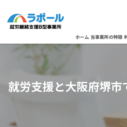
ホーム
当事業所の特徴
パソコン
資格取得
就労支援と大阪府堺市
在宅ワーク
B型事業所
スタッフ紹介
堺市の就労支援