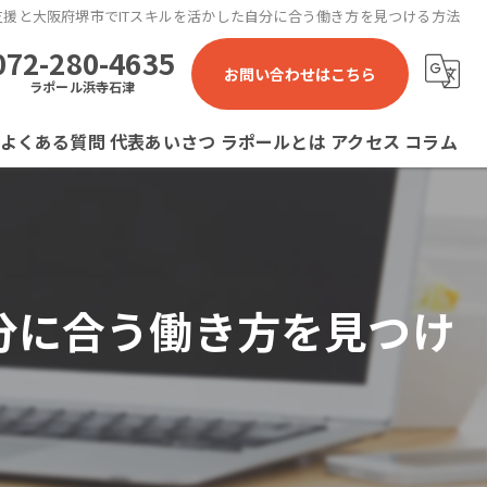
支援と大阪府堺市でITスキルを活かした自分に合う働き方を見つける方法
072-280-4635
お問い合わせはこちら
ラポール浜寺石津
よくある質問
代表あいさつ
ラポールとは
アクセス
コラム
ラポール 就労継続支援B型事業所
ラポール石津川 就労継続支援B型事業所
分に合う働き方を見つけ
ラポール浜寺石津 就労継続支援B型事業所