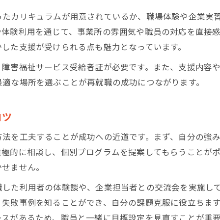
事業所の通いやすさとプログラムの比較
ったカリキュラムが用意されているか、職場体験や企業実
生活再建を目指した堺市の就労支援活用術
や体験利用を通じて、事業所の雰囲気や職員の対応を直接
かした支援が受けられる点も魅力となっています。
生活再建に役立つ就労支援の使い方
就労移行支援で生活リズムを整える方法
、障害福祉サービス受給者証が必要です。また、支援内容
堺市の支援で無理なく仕事復帰を目指す
最適な場所を選ぶことが再就職の成功につながります。
就労支援を通じた精神的サポートの実例
コツ
利用者目線で見た就労支援の活用法
スムーズな就労支援利用で再出発への一歩
方法を工夫することが成功への近道です。まず、自分の強
はじめての就労支援利用手順を詳しく解説
積極的に相談し、個別プログラムを提案してもらうことが
かせません。
再就職支援をスムーズに受けるためのコツ
就労移行支援の相談から利用開始までの流れ
職した利用者の体験談や、企業担当者との交流会を実施し
就労支援と医療・企業の連携が生む効果
・失敗事例を知ることができ、自分の課題克服に役立ちま
ースがあるため、職員と一緒に目標設定を見直すことが重
支援事業所との相性を確かめるポイント