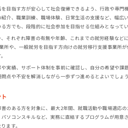
堺市の就労移行支援事業所の活用ポイント
活を目指す方が安心して社会復帰できるよう、行政や専門
就労支援が支える再就職への不安解消法
の紹介、職業訓練、職場体験、日常生活の支援など、幅広
再就職支援に強い堺市の就労支援の実態
いる方でも、段階的に社会参加を目指せる仕組みとなって
堺市で選ばれる就労支援事業所の特徴
り、それぞれ障害の有無や年齢、これまでの就労経験など
就労支援で実現する安定した再就職支援
事業所や、一般就労を目指す方向けの就労移行支援事業所が
三国ヶ丘や堺東の就労移行支援の現状
す。
就労移行支援の口コミや評判の真実に迫る
容や実績、サポート体制を事前に確認し、自分の希望や課
利用条件や対象年齢を押さえた就労支援
疑問点や不安を解消しながら一歩ずつ進めるとよいでしょ
自分に合う再就職支援の見極めポイント
自分に最適な就労支援を見極めるコツ
ント
堺市の就労支援で重視すべき相談体制
障害のある方を対象に、最大2年間、就職活動や職場適応の
就労支援の内容と自分の希望のマッチ度
、パソコンスキルなど、実務に直結するプログラムが用意
障害者手帳がなくても利用できる支援策
なります。