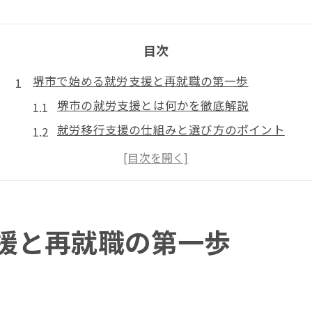
目次
堺市で始める就労支援と再就職の第一歩
堺市の就労支援とは何かを徹底解説
就労移行支援の仕組みと選び方のポイント
堺市の就労支援で再就職を成功させるコツ
通いやすい就労支援事業所の特徴と探し方
再就職支援を受けるメリットと注意点
就労支援を活かす再就職の準備方法とは
援と再就職の第一歩
就労支援で役立つ再就職準備のステップ
履歴書作成や面接練習に活かす就労支援
生活リズムを整える就労支援の実践方法