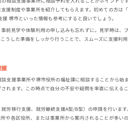
域の相談支援事業所に相談予約を入れることがポイントで
堺市の作業所を選ぶ際に見るべき観点とは
な支援制度や事業所を紹介してもらえます。初めての方は
申請から見学まで支援活用の実践法
支援 堺市といった情報も参考にすると良いでしょう。
就労支援申請から利用までの具体的ステップ
、事前見学や体験利用の申し込みも忘れずに。見学時は、
見学・体験で就労支援の雰囲気を確認する方法
。こうした準備をしっかり行うことで、スムーズに支援利
申請時に気をつけたい就労支援のポイント
就労支援の受給者証取得までの流れと注意点
把握
支援活用のために押さえるべき手続き方法
この一記事で就労支援がすぐに分かる
相談支援事業所や堺市役所の福祉課に相談することから始
就労支援の全体像を短時間で理解できる要点
グされます。この時点で自分の不安や疑問を率直に伝える
堺市の就労支援まとめと次に取るべき行動
自分に合う就労支援を探すためのチェック法
就労移行支援、就労継続支援A型/B型）の申請を行いま
この記事で就労支援の悩みを解決しよう
役所や各区役所、または事業所から案内されることが多い
就労支援の選び方と活用術を一括で整理