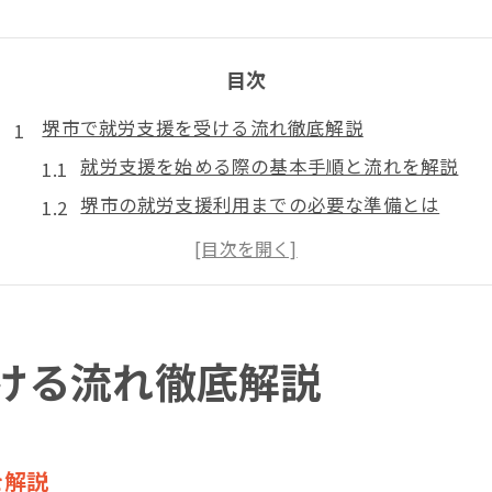
目次
堺市で就労支援を受ける流れ徹底解説
就労支援を始める際の基本手順と流れを解説
堺市の就労支援利用までの必要な準備とは
相談から申請まで就労支援の進め方を把握
就労支援制度の申込みで気をつけたいポイント
就労支援開始までの期間や流れの全体像
就労支援の種類と利用条件を整理
ける流れ徹底解説
堺市で受けられる主な就労支援の種類まとめ
就労支援A型やB型の利用条件と特徴の比較
就労移行支援や就労定着支援の違いを解説
を解説