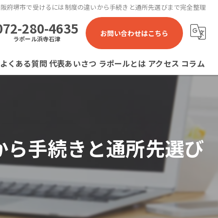
大阪府堺市で受けるには制度の違いから手続きと通所先選びまで完全整理
072-280-4635
お問い合わせはこちら
ラポール浜寺石津
よくある質問
代表あいさつ
ラポールとは
アクセス
コラム
ラポール 就労継続支援B型事業所
ラポール石津川 就労継続支援B型事業所
から手続きと通所先選び
ラポール浜寺石津 就労継続支援B型事業所