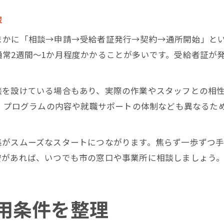
像
まかに「相談→申請→受給者証発行→契約→通所開始」と
常2週間～1か月程度かかることが多いです。受給者証が
談を設けている場合もあり、実際の作業やスタッフとの相
は、プログラムの内容や就職サポートの体制なども異なるた
集がスムーズなスタートにつながります。焦らず一歩ずつ
安があれば、いつでも市の窓口や事業所に相談しましょう
用条件を整理