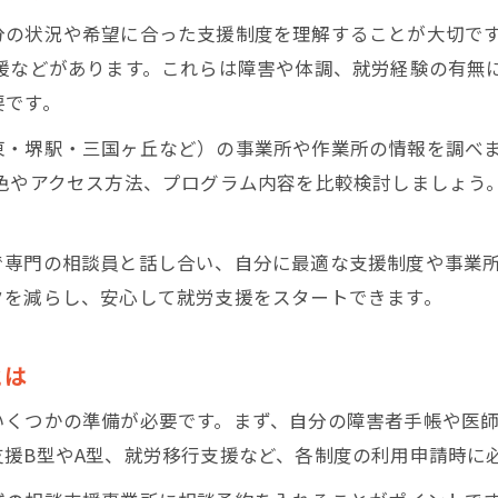
就労支援ごとの対象者や利用条件を整理する
分の状況や希望に合った支援制度を理解することが大切で
各種就労支援の選び方と制度のポイント
支援などがあります。これらは障害や体調、就労経験の有無
初めての就労支援相談に役立つ情報
要です。
就労支援の相談先と利用時の注意点まとめ
・堺駅・三国ヶ丘など）の事業所や作業所の情報を調べま
堺市での就労支援相談の具体的な流れを紹介
特色やアクセス方法、プログラム内容を比較検討しましょう
就労支援相談で準備しておきたい書類と心構え
就労支援相談時に質問すべきポイントを整理
で専門の相談員と話し合い、自分に最適な支援制度や事業
安心して就労支援を相談するための基礎知識
クを減らし、安心して就労支援をスタートできます。
堺市で選ぶ自分に合う就労支援先
自分に合った就労支援先の選び方と比較方法
とは
堺市で通いやすい就労支援先の特徴を解説
いくつかの準備が必要です。まず、自分の障害者手帳や医
見学・体験で分かる就労支援先の違いと選択
援B型やA型、就労移行支援など、各制度の利用申請時に
就労移行支援やA型事業所の比較ポイント