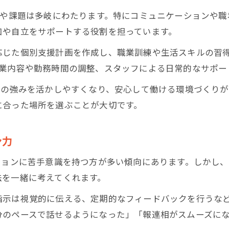
自分に合う就労支援を堺市で探すコツ
安や課題は多岐にわたります。特にコミュニケーションや
堺市の就労支援が生む新しい仕事観
加や自立をサポートする役割を担っています。
自分らしい一歩を踏み出す就労支援の実際
応じた個別支援計画を作成し、職業訓練や生活スキルの習
就労支援で得られる実践的なサポート
作業内容や勤務時間の調整、スタッフによる日常的なサポー
体験談に学ぶ就労支援の活用ポイント
分の強みを活かしやすくなり、安心して働ける環境づくり
ASD傾向に合う就労支援の利用手順
に合った場所を選ぶことが大切です。
就労支援で感じる自立への成長実感
困りごとに寄り添う就労支援の現場
ン力
堺市におけるASD傾向向け支援のポイント解説
ションに苦手意識を持つ方が多い傾向にあります。しかし
堺市の就労支援が持つ独自の強み
法を一緒に考えてくれます。
ASD傾向を理解した就労支援の工夫
指示は視覚的に伝える、定期的なフィードバックを行うな
堺市の就労支援で重視したい選び方
分のペースで話せるようになった」「報連相がスムーズに
就労支援現場での配慮ポイント解説