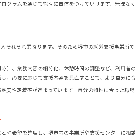
プログラムを通じて徐々に自信をつけていけます。無理な
ASD傾向の個性に合う支援策の選択
。
働きやすさを叶える就労支援のメリットとは
就労支援がもたらす働きやすさの理由
ASD傾向に最適な就労支援の利点紹介
が人それぞれ異なります。そのため堺市の就労支援事業所
就労支援で実感する安心のサポート体制
就労支援が生む仕事への前向きな変化
対応）、業務内容の細分化、休憩時間の調整など、利用者
自立に近づく就労支援の具体的メリット
認し、必要に応じて支援内容を見直すことで、より自分に
多様な支援策で広がる自立への道しるべ
満足度や定着率が高まっています。自分の特性に合った環
就労支援が導く多様な自立支援の形
ASD傾向に合った自立へのステップ
就労支援を通じて得られる自信と変化
方
自立を目指すための就労支援の活用法
ごとや希望を整理し、堺市内の事業所や支援センターに相
多様な支援策が可能性を広げる理由