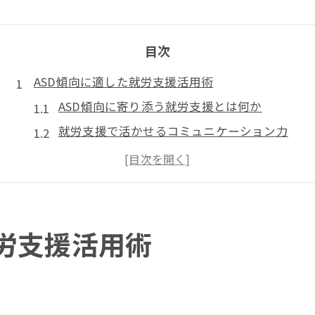
目次
ASD傾向に適した就労支援活用術
ASD傾向に寄り添う就労支援とは何か
就労支援で活かせるコミュニケーション力
個別ニーズに応える就労支援の工夫
ASD傾向向け就労支援の具体的な進め方
就労支援が広げる自分らしい働き方
大阪府堺市で見つかる働き方の選択肢
就労支援活用術
堺市の就労支援で広がる職業選択
ASD傾向を活かす働き方の特徴
多様な就労支援が支える堺市の現状