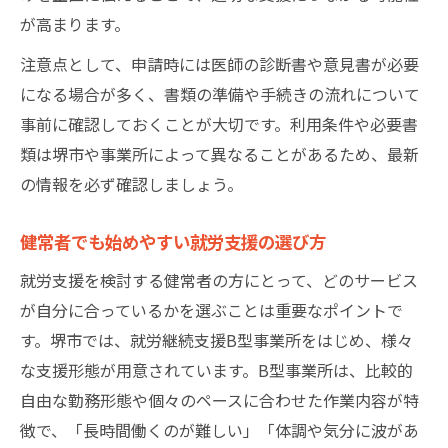
が高まります。
体験利用で見える堺市就労支援の実態
B型事業所の雰囲気と就労支援の相性とは
注意点として、申請時には医師の診断書や意見書が必要
申請から活用まで就労支援の現実的ステップ
になる場合が多く、書類の準備や手続きの流れについて
事前に確認しておくことが大切です。利用条件や必要書
就労支援の申請後にやるべき具体的行動
類は堺市や事業所によって異なることがあるため、最新
堺市で就労支援を最大限活用するコツ
の情報を必ず確認しましょう。
就労支援利用開始から定着までの流れ
事業所見学と就労支援サービスの活用法
健常者でも始めやすい就労支援の選び方
就労支援を継続的に利用するための工夫
就労支援を検討する健常者の方にとって、どのサービス
自分に合う就労支援で始める新しい働き方
が自分に合っているかを選ぶことは重要なポイントで
自分らしい働き方を叶える就労支援選び
す。堺市では、就労継続支援B型事業所をはじめ、様々
就労支援で実現する理想のライフスタイル
な支援形態が用意されています。B型事業所は、比較的
堺市の就労支援で見つかる自分らしい職場
自由な勤務形態や個々のペースに合わせた作業内容が特
徴で、「長時間働くのが難しい」「体調や気分に波があ
適正に合った就労支援事業所の選定方法