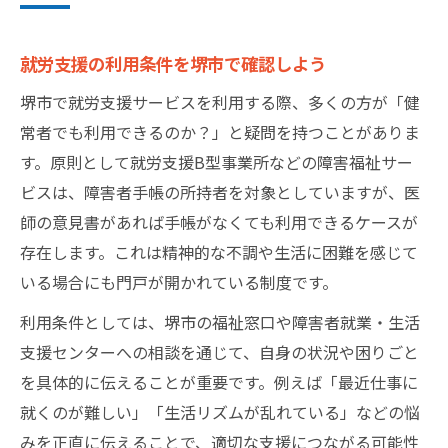
医師の協力で堺市の就労支援を有効活用
就労支援の利用条件を堺市で確認しよう
医師意見書がもたらす就労支援の選択肢
就労支援申請時の医師との連携方法解説
堺市で就労支援サービスを利用する際、多くの方が「健
常者でも利用できるのか？」と疑問を持つことがありま
就労支援利用時に必要な申請フロー徹底解説
す。原則として就労支援B型事業所などの障害福祉サー
就労支援申請から利用開始までの流れ
ビスは、障害者手帳の所持者を対象としていますが、医
堺市での就労支援申請に必要な書類一覧
師の意見書があれば手帳がなくても利用できるケースが
就労支援の申請フローを具体的に解説
存在します。これは精神的な不調や生活に困難を感じて
役所での就労支援手続きの注意点まとめ
いる場合にも門戸が開かれている制度です。
就労支援申請時のよくある疑問と対策
利用条件としては、堺市の福祉窓口や障害者就業・生活
堺市で選ぶB型事業所のポイントと体験談
支援センターへの相談を通じて、自身の状況や困りごと
B型事業所の選び方と就労支援の違い
を具体的に伝えることが重要です。例えば「最近仕事に
堺市で人気の就労支援B型事業所体験談
就くのが難しい」「生活リズムが乱れている」などの悩
就労支援施設選びで重視すべきポイント
みを正直に伝えることで、適切な支援につながる可能性